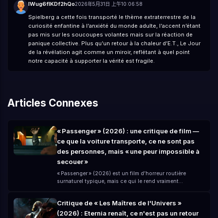
lWug6flKDf2hQo
2026年5月31日 上午10:06:58
Spielberg a cette fois transporté le thème extraterrestre de la
curiosité enfantine à l’anxiété du monde adulte, l’accent n’étant
pas mis sur les soucoupes volantes mais sur la réaction de
panique collective. Plus qu’un retour à la chaleur d’E.T., Le Jour
de la révélation agit comme un miroir, reflétant à quel point
notre capacité à supporter la vérité est fragile.
Articles Connexes
« Passenger » (2026) : une critique de film —
ce que la voiture transporte, ce ne sont pas
des personnes, mais « une peur impossible à
secouer »
« Passenger » (2026) est un film d’horreur routière
surnaturel typique, mais ce qui le rend vraiment
troublant, ce n’est pas le fantôme luimême, c’est — Vous
pensez avoir quitté le danger, mais en réalité, vous avez
Critique de « Les Maîtres de l'Univers »
simplement « emporté le danger avec vous dans la
(2026) : Eternia renaît, ce n'est pas un retour
voiture ». Réalisé par André Øvredal, avec Jacob Scipio,