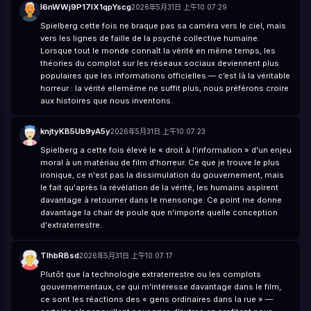
l6nWWj9P17lX1qpYscg
2026年5月31日 上午10:07:29
Spielberg cette fois ne braque pas sa caméra vers le ciel, mais
vers les lignes de faille de la psyché collective humaine.
Lorsque tout le monde connaît la vérité en même temps, les
théories du complot sur les réseaux sociaux deviennent plus
populaires que les informations officielles — c’est là la véritable
horreur : la vérité ellemême ne suffit plus, nous préférons croire
aux histoires que nous inventons.
knjtyKB5Ub9yA5y
2026年5月31日 上午10:07:23
Spielberg a cette fois élevé le « droit à l'information » d'un enjeu
moral à un matériau de film d'horreur. Ce que je trouve le plus
ironique, ce n'est pas la dissimulation du gouvernement, mais
le fait qu'après la révélation de la vérité, les humains aspirent
davantage à retourner dans le mensonge. Ce point me donne
davantage la chair de poule que n'importe quelle conception
d'extraterrestre.
TIhbRBsd
2026年5月31日 上午10:07:17
Plutôt que la technologie extraterrestre ou les complots
gouvernementaux, ce qui m’intéresse davantage dans le film,
ce sont les réactions des « gens ordinaires dans la rue » —