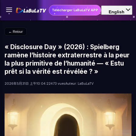
Télécharger LaBuLaTV APP
English
← Retour
« Disclosure Day » (2026) : Spielberg
ramène l’histoire extraterrestre à la peur
la plus primitive de l’humanité — « Estu
prêt si la vérité est révélée ? »
2026年5月31日 上午10:04:22
473 vues
Auteur: LaBuLaTV