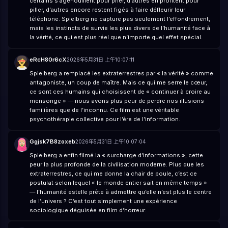
certains s’agenouillent pour prier, d’autres en profitent pour
piller, d’autres encore restent figés à faire défleurir leur
téléphone. Spielberg ne capture pas seulement l’effondrement,
mais les instincts de survie les plus divers de l’humanité face à
la vérité, ce qui est plus réel que n’importe quel effet spécial.
eRcH80r6cX
2026年5月31日 上午10:07:11
Spielberg a remplacé les extraterrestres par « la vérité » comme
antagoniste, un coup de maître. Mais ce qui me serre le cœur,
ce sont ces humains qui choisissent de « continuer à croire au
mensonge » — nous avons plus peur de perdre nos illusions
familières que de l’inconnu. Ce film est une véritable
psychothérapie collective pour l’ère de l’information.
Ggjsk7B8zoxeb
2026年5月31日 上午10:07:04
Spielberg a enfin filmé la « surcharge d’informations », cette
peur la plus profonde de la civilisation moderne. Plus que les
extraterrestres, ce qui me donne la chair de poule, c’est ce
postulat selon lequel « le monde entier sait en même temps »
— l’humanité estelle prête à admettre qu’elle n’est plus le centre
de l’univers ? C’est tout simplement une expérience
sociologique déguisée en film d’horreur.