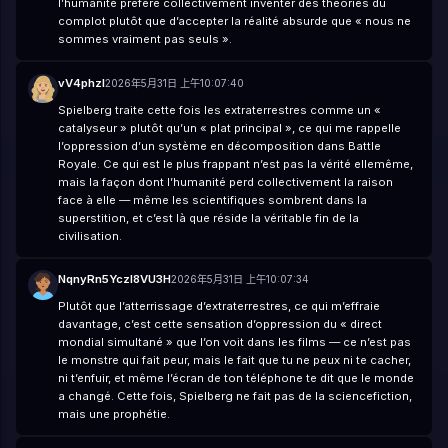
l’humanité préfère collectivement inventer des théories du
complot plutôt que d’accepter la réalité absurde que « nous ne
sommes vraiment pas seuls ».
vV4phzl
2026年5月31日 上午10:07:40
Spielberg traite cette fois les extraterrestres comme un «
catalyseur » plutôt qu’un « plat principal », ce qui me rappelle
l’oppression d’un système en décomposition dans Battle
Royale. Ce qui est le plus frappant n’est pas la vérité ellemême,
mais la façon dont l’humanité perd collectivement la raison
face à elle — même les scientifiques sombrent dans la
superstition, et c’est là que réside la véritable fin de la
civilisation.
NqnyRn5YczI8VU3H
2026年5月31日 上午10:07:34
Plutôt que l’atterrissage d’extraterrestres, ce qui m’effraie
davantage, c’est cette sensation d’oppression du « direct
mondial simultané » que l’on voit dans les films — ce n’est pas
le monstre qui fait peur, mais le fait que tu ne peux ni te cacher,
ni t’enfuir, et même l’écran de ton téléphone te dit que le monde
a changé. Cette fois, Spielberg ne fait pas de la sciencefiction,
mais une prophétie.