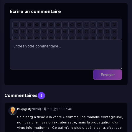
Écrire un commentaire
😀
😃
😄
😁
😆
😅
😂
🤣
😊
😇
🙂
🙃
😉
😌
😍
🥰
😘
😗
😙
😚
😋
😛
😝
😜
🤪
🤨
🧐
🤓
😎
🤩
🥳
😏
😒
😞
😔
😟
😕
🙁
😣
😖
😫
😩
🥺
😢
😭
😤
😠
😡
🤬
🤯
😳
🥵
🥶
😱
😨
😰
😥
😓
🤗
🤔
🤭
🤫
🤥
😶
😐
😑
😬
🙄
😯
😦
😧
😮
😲
🥱
😴
🤤
😪
😵
🤐
🥴
🤢
🤮
🤧
😷
🤒
🤕
🤑
🤠
😈
👿
☠️
👽
👹
👺
🤡
💩
👻
💀
👾
🤖
🎃
😺
😸
😹
😻
😼
😽
🙀
😿
😾
Envoyer
Commentaires
9
BFqigGfj
2026年5月31日 上午10:07:46
Spielberg a filmé « la vérité » comme une maladie contagieuse,
non pas une invasion extraterrestre, mais la propagation d’un
virus informationnel. Ce qui m’a le plus glacé le sang, c’est que