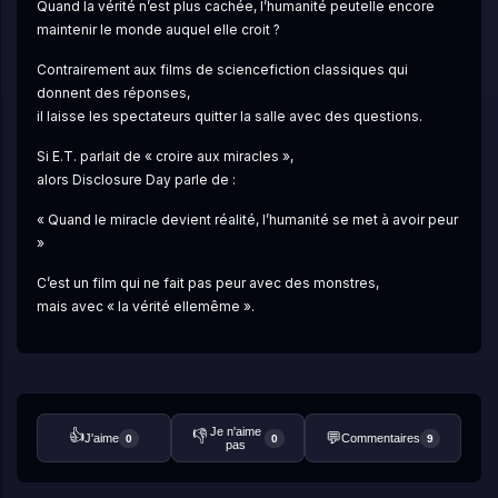
Quand la vérité n’est plus cachée, l’humanité peutelle encore 
maintenir le monde auquel elle croit ?
Contrairement aux films de sciencefiction classiques qui 
donnent des réponses,
il laisse les spectateurs quitter la salle avec des questions.
Si E.T. parlait de « croire aux miracles »,
alors Disclosure Day parle de :
« Quand le miracle devient réalité, l’humanité se met à avoir peur 
»
C’est un film qui ne fait pas peur avec des monstres,
mais avec « la vérité ellemême ».
Je n'aime
👍
👎
💬
J'aime
Commentaires
0
0
9
pas