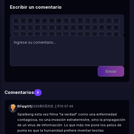
Escribir un comentario
😀
😃
😄
😁
😆
😅
😂
🤣
😊
😇
🙂
🙃
😉
😌
😍
🥰
😘
😗
😙
😚
😋
😛
😝
😜
🤪
🤨
🧐
🤓
😎
🤩
🥳
😏
😒
😞
😔
😟
😕
🙁
😣
😖
😫
😩
🥺
😢
😭
😤
😠
😡
🤬
🤯
😳
🥵
🥶
😱
😨
😰
😥
😓
🤗
🤔
🤭
🤫
🤥
😶
😐
😑
😬
🙄
😯
😦
😧
😮
😲
🥱
😴
🤤
😪
😵
🤐
🥴
🤢
🤮
🤧
😷
🤒
🤕
🤑
🤠
😈
👿
☠️
👽
👹
👺
🤡
💩
👻
💀
👾
🤖
🎃
😺
😸
😹
😻
😼
😽
🙀
😿
😾
Enviar
Comentarios
9
BFqigGfj
2026年5月31日 上午10:07:46
Spielberg esta vez filma "la verdad" como una enfermedad
contagiosa, no una invasión extraterrestre, sino la propagación
de un virus de información. Lo que más me pone los pelos de
punta es que la humanidad prefiere inventar teorías