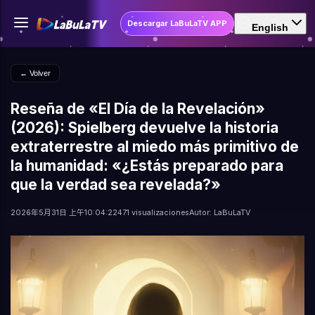
Descargar LaBuLaTV APP
English
← Volver
Reseña de «El Día de la Revelación»
(2026): Spielberg devuelve la historia
extraterrestre al miedo más primitivo de
la humanidad: «¿Estás preparado para
que la verdad sea revelada?»
2026年5月31日 上午10:04:22
471 visualizaciones
Autor: LaBuLaTV