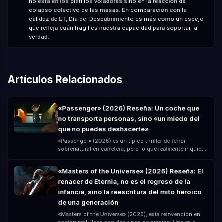
no está en los platillos voladores sino en la reacción de
colapso colectivo de las masas. En comparación con la
calidez de ET, Día del Descubrimiento es más como un espejo
que refleja cuán frágil es nuestra capacidad para soportar la
verdad.
Artículos Relacionados
«Passenger» (2026) Reseña: Un coche que
no transporta personas, sino «un miedo del
que no puedes deshacerte»
«Passenger» (2026) es un típico thriller de terror
sobrenatural en carretera, pero lo que realmente inquieta
no es el fantasma en sí, sino que — crees que has dejado
atrás el peligro, pero en realidad solo has «subido el
«Masters of the Universe» (2026) Reseña: El
peligro al coche contigo». Dirigida por André Øvredal y
renacer de Eternia, no es el regreso de la
protagonizada por Jacob Scipio, Lou Llobell y Melissa
Leo, la película crea una experiencia de terror muy
infancia, sino la reescritura del mito heroico
«opresiva» con un presupuesto modesto (unos 15
de una generación
millones de dólares).
«Masters of the Universe» (2026), esta reinvención en