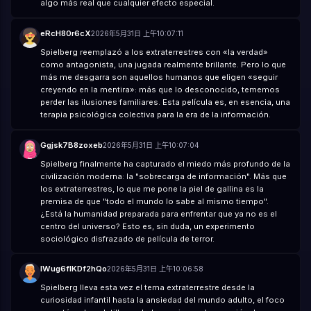
algo más real que cualquier efecto especial.
eRcH80r6cX
2026年5月31日 上午10:07:11
Spielberg reemplazó a los extraterrestres con «la verdad»
como antagonista, una jugada realmente brillante. Pero lo que
más me desgarra son aquellos humanos que eligen «seguir
creyendo en la mentira»: más que lo desconocido, tememos
perder las ilusiones familiares. Esta película es, en esencia, una
terapia psicológica colectiva para la era de la información.
Ggjsk7B8zoxeb
2026年5月31日 上午10:07:04
Spielberg finalmente ha capturado el miedo más profundo de la
civilización moderna: la "sobrecarga de información". Más que
los extraterrestres, lo que me pone la piel de gallina es la
premisa de que "todo el mundo lo sabe al mismo tiempo".
¿Está la humanidad preparada para enfrentar que ya no es el
centro del universo? Esto es, sin duda, un experimento
sociológico disfrazado de película de terror.
lWug6flKDf2hQo
2026年5月31日 上午10:06:58
Spielberg lleva esta vez el tema extraterrestre desde la
curiosidad infantil hasta la ansiedad del mundo adulto, el foco