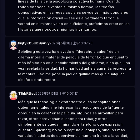
líneas de falla de la psicología colectiva humana. Cuando
todos conocen la verdad al mismo tiempo, las teorías
conspirativas en las redes sociales se vuelven más populares
que la información oficial — ese es el verdadero terror: la
verdad en sí misma ya no es suficiente, preferimos creer en las
historias que nosotros mismos inventamos.
knjtyKB5Ub9yA5y
2026年5月31日 上午10:07:23
Spielberg esta vez ha elevado el "derecho a saber" de un
dilema moral a material de película de terror. Lo que encuentro
más irónico no es el encubrimiento del gobierno, sino que, una
vez revelada la verdad, la humanidad anhela aún más regresar a
la mentira. Eso me pone la piel de gallina más que cualquier
diseño extraterrestre.
TIhbRBsd
2026年5月31日 上午10:07:17
Más que la tecnología extraterrestre o las conspiraciones
gubernamentales, me interesan las reacciones de la "gente
común en la calle" en la película: algunos se arrodillan para
rezar, otros aprovechan el caos para robar, y otros
simplemente se quedan mirando el teléfono con expresión
ausente. Spielberg no solo captura el colapso, sino los más
variados instintos de supervivencia humana frente a la verdad,