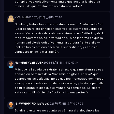
conspirativas colectivamente antes que aceptar la absurda
realidad de que "realmente no estamos solos".
vV4phzl
2026年5月31日 上午10:07:40
Spielberg trata a los extraterrestres como un "catalizador" en
lugar de un "plato principal" esta vez, lo que me recuerda a la
sensación opresiva del colapso sistémico en Battle Royale. Lo
más impactante no es la verdad en sí, sino la forma en que la
humanidad pierde colectivamente la cordura frente a ella —
incluso los científicos caen en la superstición, y eso es el
verdadero fin de la civilización.
NqnyRn5YczI8VU3H
2026年5月31日 上午10:07:34
Más que la llegada de extraterrestres, lo que me aterra es esa
sensación opresiva de la "transmisión global en vivo" que
aparece en las películas: no es que los monstruos den miedo,
sino que no puedes esconderte ni escapar, y hasta la pantalla
de tu teléfono te dice que el mundo ha cambiado. Spielberg
esta vez no filmó ciencia ficción, sino una profecía.
l6nWWj9P17lX1qpYscg
2026年5月31日 上午10:07:29
Spielberg esta vez no apunta su cámara al cielo, sino a las