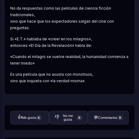
No da respuestas como las películas de ciencia ficción 
tradicionales,
sino que hace que los espectadores salgan del cine con 
preguntas.
Si «E.T.» hablaba de «creer en los milagros»,
entonces «El Día de la Revelación» habla de:
«Cuando el milagro se vuelve realidad, la humanidad comienza a 
tener miedo»
Es una película que no asusta con monstruos,
sino que inquieta con «la verdad misma».
No me
👍
👎
💬
Me gusta
Comentarios
0
0
9
gusta