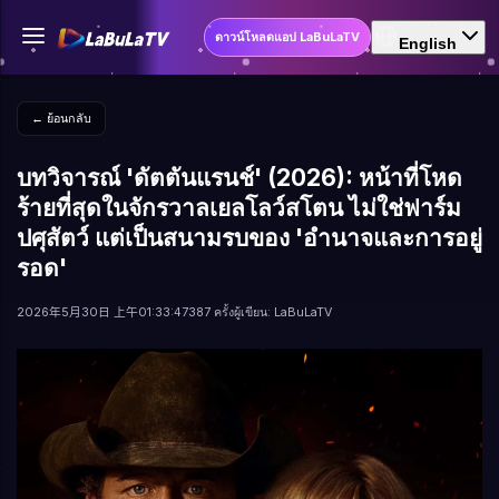
ดาวน์โหลดแอป LaBuLaTV
English
← ย้อนกลับ
บทวิจารณ์ 'ดัตตันแรนช์' (2026): หน้าที่โหด
ร้ายที่สุดในจักรวาลเยลโลว์สโตน ไม่ใช่ฟาร์ม
ปศุสัตว์ แต่เป็นสนามรบของ 'อำนาจและการอยู่
รอด'
2026年5月30日 上午01:33:47
387 ครั้ง
ผู้เขียน: LaBuLaTV