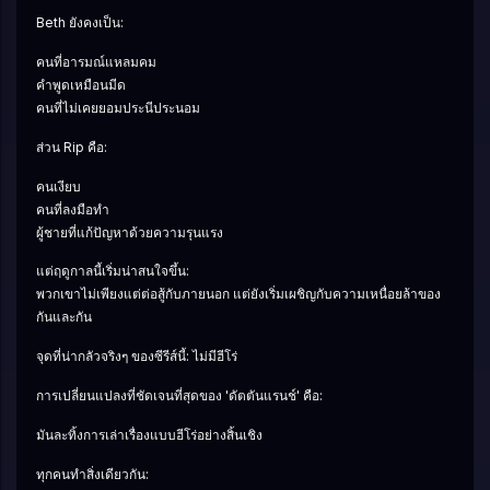
Beth ยังคงเป็น:
คนที่อารมณ์แหลมคม
คำพูดเหมือนมีด
คนที่ไม่เคยยอมประนีประนอม
ส่วน Rip คือ:
คนเงียบ
คนที่ลงมือทำ
ผู้ชายที่แก้ปัญหาด้วยความรุนแรง
แต่ฤดูกาลนี้เริ่มน่าสนใจขึ้น:
พวกเขาไม่เพียงแต่ต่อสู้กับภายนอก แต่ยังเริ่มเผชิญกับความเหนื่อยล้าของ
กันและกัน
จุดที่น่ากลัวจริงๆ ของซีรีส์นี้: ไม่มีฮีโร่
การเปลี่ยนแปลงที่ชัดเจนที่สุดของ 'ดัตตันแรนช์' คือ:
มันละทิ้งการเล่าเรื่องแบบฮีโร่อย่างสิ้นเชิง
ทุกคนทำสิ่งเดียวกัน: