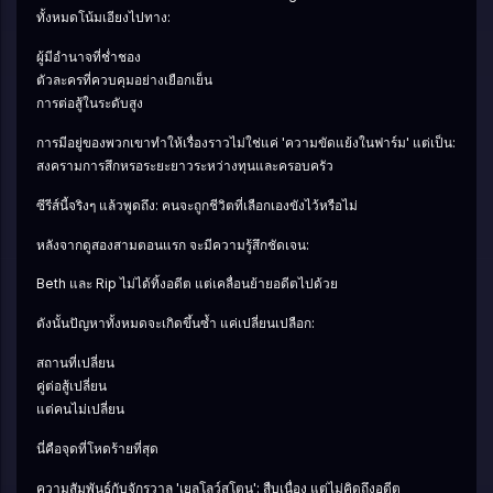
ทั้งหมดโน้มเอียงไปทาง:
ผู้มีอำนาจที่ช่ำชอง
ตัวละครที่ควบคุมอย่างเยือกเย็น
การต่อสู้ในระดับสูง
การมีอยู่ของพวกเขาทำให้เรื่องราวไม่ใช่แค่ 'ความขัดแย้งในฟาร์ม' แต่เป็น:
สงครามการสึกหรอระยะยาวระหว่างทุนและครอบครัว
ซีรีส์นี้จริงๆ แล้วพูดถึง: คนจะถูกชีวิตที่เลือกเองขังไว้หรือไม่
หลังจากดูสองสามตอนแรก จะมีความรู้สึกชัดเจน:
Beth และ Rip ไม่ได้ทิ้งอดีต แต่เคลื่อนย้ายอดีตไปด้วย
ดังนั้นปัญหาทั้งหมดจะเกิดขึ้นซ้ำ แค่เปลี่ยนเปลือก:
สถานที่เปลี่ยน
คู่ต่อสู้เปลี่ยน
แต่คนไม่เปลี่ยน
นี่คือจุดที่โหดร้ายที่สุด
ความสัมพันธ์กับจักรวาล 'เยลโลว์สโตน': สืบเนื่อง แต่ไม่คิดถึงอดีต