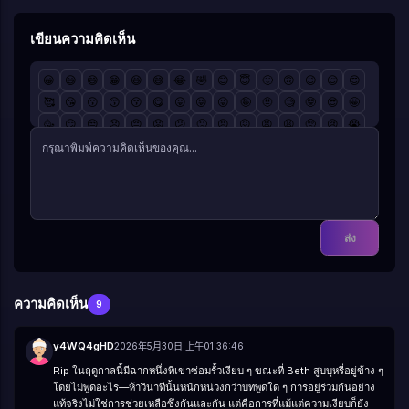
เขียนความคิดเห็น
😀
😃
😄
😁
😆
😅
😂
🤣
😊
😇
🙂
🙃
😉
😌
😍
🥰
😘
😗
😙
😚
😋
😛
😝
😜
🤪
🤨
🧐
🤓
😎
🤩
🥳
😏
😒
😞
😔
😟
😕
🙁
😣
😖
😫
😩
🥺
😢
😭
😤
😠
😡
🤬
🤯
😳
🥵
🥶
😱
😨
😰
😥
😓
🤗
🤔
🤭
🤫
🤥
😶
😐
😑
😬
🙄
😯
😦
😧
😮
😲
🥱
😴
🤤
😪
😵
🤐
🥴
🤢
🤮
🤧
😷
🤒
🤕
🤑
🤠
😈
👿
☠️
👽
👹
👺
🤡
💩
👻
💀
👾
🤖
🎃
😺
😸
😹
😻
😼
😽
🙀
😿
😾
ส่ง
ความคิดเห็น
9
y4WQ4gHD
2026年5月30日 上午01:36:46
Rip ในฤดูกาลนี้มีฉากหนึ่งที่เขาซ่อมรั้วเงียบ ๆ ขณะที่ Beth สูบบุหรี่อยู่ข้าง ๆ
โดยไม่พูดอะไร—ห้าวินาทีนั้นหนักหน่วงกว่าบทพูดใด ๆ การอยู่ร่วมกันอย่าง
แท้จริงไม่ใช่การช่วยเหลือซึ่งกันและกัน แต่คือการที่แม้แต่ความเงียบก็ยัง