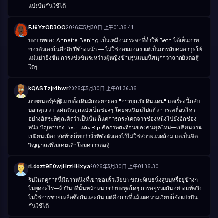
แบ่งปันกันใช้ได้
FJ6YzOD3OO
2026年5月30日 上午01:36:41
บทบาทของ Annette Bening เป็นเหมือนกระจกที่ทำให้ Beth ได้เห็นภาพ
ของตัวเองในอีกสิบปีข้างหน้า — ไม่ใช่อ่อนแอลง แต่เป็นการลับคมอาวุธให้
แม่นยำยิ่งขึ้น การแข่งขันระหว่างผู้หญิงข้ามรุ่นแบบนี้สนุกกว่าฉากยิงต่อสู้
ใดๆ
kQASTzjr4bwr
2026年5月30日 上午01:36:36
ภาพยนตร์西部แบบดั้งเดิมมักจะยกย่อง "การบุกเบิกดินแดน" แต่เรื่องนี้กลับ
บอกคุณว่า: แผ่นดินถูกแบ่งเป็นช่องๆ โดยทุนนิยมไปแล้ว การเคลื่อนไหว
อย่างอิสระที่คุณคิดว่าเป็นนั้น ก็แค่การกระโดดจากช่องหนึ่งไปยังอีกช่อง
หนึ่ง ปัญหาของ Beth และ Rip คือภาพสะท้อนของคนยุคใหม่—เปลี่ยนงาน
เปลี่ยนเมือง สุดท้ายก็พบว่าสิ่งที่ขังตัวเองไว้ไม่ใช่สภาพแวดล้อม แต่เป็นจิต
วิญญาณที่ไม่เคยเลิกโหมดการต่อสู้
rLdozt9E0wjHrzHHxya
2026年5月30日 上午01:36:30
ริปในฤดูกาลนี้มีฉากหนึ่งที่เขาซ่อมรั้วเงียบๆ ขณะที่เบธนั่งสูบบุหรี่อยู่ข้างๆ
ไม่พูดอะไร—ห้าวินาทีนั้นหนักหนากว่าบทพูดใดๆ การอยู่ร่วมกันอย่างแท้จริง
ไม่ใช่การช่วยเหลือซึ่งกันและกัน แต่คือการที่แม้แต่ความเงียบก็ยังแบ่งปัน
กันใช้ได้