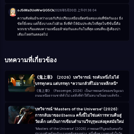
oJ5iMa3UoWwQG5Ck
2026年5月30日 上午01:36:04
ความสัมพันธ์ระหว่างเบธกับริปเปรียบเสมือนมีดสนิมสองเล่มที่ขัดกันเอง ยิ่ง
ขัดก็ยิ่งคม แต่ก็ยิ่งบางลงไปด้วย สิ่งที่ทำให้ฉันประทับใจที่สุดในซีซั่นนี้คือ
พวกเขาเริ่มแสดงความเหนื่อยล้าต่อกันและกันในที่สุด แทนที่จะสู้เคียงบ่า
เคียงไหล่กันตลอดไป
บทความที่เกี่ยวข้อง
《鬼上車》（2026）บทวิจารณ์: รถคันหนึ่งไม่ได้
บรรทุกคน แต่บรรทุก "ความกลัวที่ไม่อาจหลีกหนี"
《鬼上車》（Passenger, 2026）เป็นภาพยนตร์สยองขวัญแนว
ถนนเหนือธรรมชาติทั่วไป แต่สิ่งที่ทำให้ไม่สบายใจอย่างแท้จริง
ไม่ใช่ตัวผี แต่คือ—— คุณคิดว่าคุณออกจากอันตรายแล้ว แต่จริงๆ
แล้วคุณแค่ "นำอันตรายขึ้นรถไปด้วย" กำกับโดย André Øvredal
บทวิจารณ์ 'Masters of the Universe' (2026):
นำแสดงโดย Jacob Scipio, Lou Llobell และ Melissa Leo
การกลับมาของ Eternia ครั้งนี้ไม่ใช่แค่การหวนคืนสู่
ภาพยนตร์เรื่องนี้สร้างประสบการณ์สยองขวัญแบบ "กดดัน" ด้วยงบ
ประมาณต่ำ (ประมาณ 15 ล้านดอลลาร์สหรัฐ)
วัยเด็ก แต่เป็นการเขียนตำนานวีรบุรุษแห่งยุคสมัยใหม่
'Masters of the Universe' (2026) ภาพยนตร์รีบูตฉบับคนจริง
ปรากฏตัวพร้อมกับแรงกดดันสองอย่าง: หนึ่งคือความทรงจำในวัย