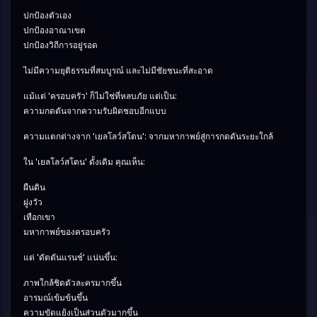
ปกป้องตัวเอง
ปกป้องอาณาเขต
ปกป้องวิถีการอยู่รอด
ไม่มีความยุติธรรมที่สมบูรณ์ และไม่มีชัยชนะที่สะอาด
แม้แต่ 'ครอบครัว' ก็ไม่ใช่ที่หลบภัย แต่เป็น:
ความกดดันจากความรับผิดชอบอีกแบบ
ความแตกต่างจาก 'เยลโลว์สโตน': จากมหากาพย์สู่การกดดันระยะใกล้
ใน 'เยลโลว์สโตน' ดั้งเดิม คุณเห็น:
ผืนดิน
ฝูงวัว
เทือกเขา
มหากาพย์ของครอบครัว
แต่ 'ดัตตันแรนช์' แน่นขึ้น:
ภาพใกล้ชิดตัวละครมากขึ้น
อารมณ์เข้มข้นขึ้น
ความขัดแย้งเป็นส่วนตัวมากขึ้น