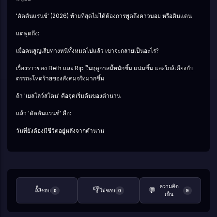
'ดัตตันแรนช์' (2026) ท้ายที่สุดไม่ได้ต้องการพูดถึงคาวบอย หรือดินแดน
แต่พูดถึง:
เมื่อคนสูญเสียทางหนีทั้งหมดไปแล้ว เขาจะกลายเป็นอะไร?
เรื่องราวของ Beth และ Rip ในฤดูกาลนี้หนักขึ้น แน่นขึ้น และใกล้เคียงกับ
ตรรกะโหดร้ายของสังคมจริงมากขึ้น
ถ้า 'เยลโลว์สโตน' คือจุดเริ่มต้นของตำนาน
แล้ว 'ดัตตันแรนช์' คือ:
วันที่ยังต้องมีชีวิตอยู่หลังจากตำนาน
ความคิด
👍
👎
💬
ชอบ
ไม่ชอบ
0
0
9
เห็น