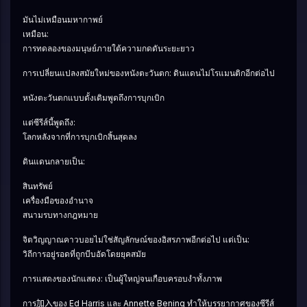
มันไม่เหมือนมหากาพย์
เหมือน:
การทดลองของมนุษย์ภายใต้ความกดดันระยะยาว
การเปลี่ยนแปลงสมัยใหม่ของหนังตะวันตก: ดินแดนไม่โรแมนติกอีกต่อไป
หนังตะวันตกแบบดั้งเดิมพูดถึงการบุกเบิก
แต่ซีรีส์นี้พูดถึง:
โลกหลังจากที่การบุกเบิกสิ้นสุดลง
ดินแดนกลายเป็น:
สินทรัพย์
เครื่องมือของอำนาจ
สนามรบทางกฎหมาย
จิตวิญญาณคาวบอยไม่ใช่สัญลักษณ์ของอิสรภาพอีกต่อไป แต่เป็น:
วิถีการอยู่รอดที่ถูกบีบอัดโดยยุคสมัย
การแสดงของนักแสดง: เป็นผู้ใหญ่จนเกือบครอบงำทั้งภาพ
การ加入ของ Ed Harris และ Annette Bening ทำให้บรรยากาศของซีรีส์