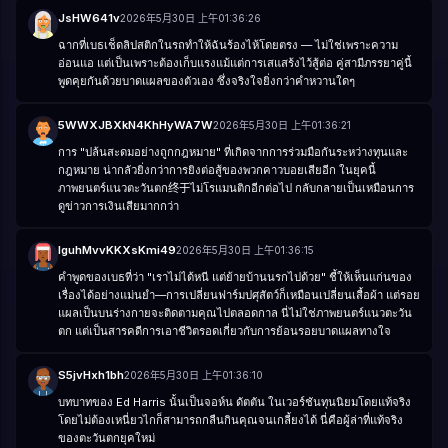
JsHW641v
2026年5月30日 上午01:36:26
ฉากที่เบธเช็ดลิปสติกในรถทำให้ฉันร้องไห้โดยตรง — ไม่ใช่เพราะความ
อ่อนแอ แต่เป็นเพราะต้องเก็บแรงแม้แต่การเสแสร้งไว้สู้ต่อ คู่สามีภรรยาคู่นี้
พูดคุยกันด้วยบาดแผลของตัวเอง ซึ่งจริงใจยิ่งกว่าคำหวานใดๆ
5WWXJBXkN4KhHyWA7W
2026年5月30日 上午01:36:21
การ "ปล้นสะดมอย่างถูกกฎหมาย" ที่เกิดจากการร่วมมือกันระหว่างทุนและ
กฎหมาย น่ากลัวยิ่งกว่าการยิงต่อสู้ของพวกคาวบอยเสียอีก ในยุคนี้
ภาพยนตร์แนวตะวันตก终于ไม่โรแมนติกอีกต่อไป กลับกลายเป็นเหมือนการ
ดูข่าวการเงินเสียมากกว่า
lguhMvvKKXsKmi49
2026年5月30日 上午01:36:15
คำพูดของเบธที่ว่า "เราไม่ได้หนี แต่ย้ายบ้านนรกไปด้วย" ชี้ให้เห็นแก่นของ
เรื่องได้อย่างแม่นยำ—การเปลี่ยนฟาร์มปศุสัตว์ก็เหมือนเปลี่ยนเสื้อผ้า แต่รอย
แผลเป็นบนร่างกายจะติดตามคุณไปตลอดกาล นี่ไม่ใช่ภาพยนตร์แนวตะวัน
ตก แต่เป็นสารคดีการเอาชีวิตรอดเกี่ยวกับการย้อนรอยบาดแผลทางใจ
S5jvHxh1bh
2026年5月30日 上午01:36:10
บทบาทของ Ed Harris นั้นเป็นจอห์น ดัตตัน ในเวอร์ชันทุนนิยมโดยแท้จริง
โดยไม่ต้องเหนี่ยวไกก็สามารถกลืนกินคุณจนเกลี้ยงได้ นี่คือผู้ล่าที่แท้จริง
ของตะวันตกยุคใหม่