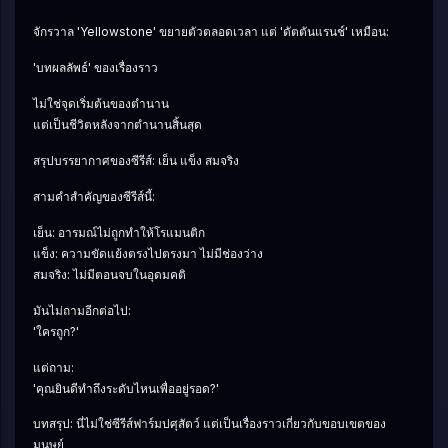
จักรวาล 'Yellowstone' ขยายตัวตลอดเวลา แต่ 'ดัตตันแรนช์' เหมือน:
'บทผลลัพธ์' ของเรื่องราว
ไม่ใช่จุดเริ่มต้นของตำนาน
แต่เป็นชีวิตหลังจากตำนานสิ้นสุด
สรุปบรรยากาศของซีรีส์: เย็น แข็ง สมจริง
สามคำสำคัญของซีรีส์นี้:
เย็น: อารมณ์ไม่ถูกทำให้โรแมนติก
แข็ง: ความขัดแย้งตรงไปตรงมา ไม่มีช่องว่าง
สมจริง: ไม่มีตอนจบในอุดมคติ
มันไม่ถามอีกต่อไป:
'ใครถูก?'
แต่ถาม:
'คุณยินดีทำถึงระดับไหนเพื่ออยู่รอด?'
บทสรุป: นี่ไม่ใช่ซีรีส์ฟาร์มปศุสัตว์ แต่เป็นเรื่องราวเกี่ยวกับขอบเขตของ
มนุษย์