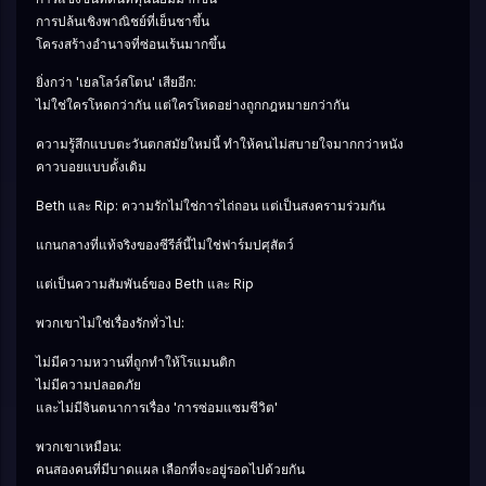
การปล้นเชิงพาณิชย์ที่เย็นชาขึ้น
โครงสร้างอำนาจที่ซ่อนเร้นมากขึ้น
ยิ่งกว่า 'เยลโลว์สโตน' เสียอีก:
ไม่ใช่ใครโหดกว่ากัน แต่ใครโหดอย่างถูกกฎหมายกว่ากัน
ความรู้สึกแบบตะวันตกสมัยใหม่นี้ ทำให้คนไม่สบายใจมากกว่าหนัง
คาวบอยแบบดั้งเดิม
Beth และ Rip: ความรักไม่ใช่การไถ่ถอน แต่เป็นสงครามร่วมกัน
แกนกลางที่แท้จริงของซีรีส์นี้ไม่ใช่ฟาร์มปศุสัตว์
แต่เป็นความสัมพันธ์ของ Beth และ Rip
พวกเขาไม่ใช่เรื่องรักทั่วไป:
ไม่มีความหวานที่ถูกทำให้โรแมนติก
ไม่มีความปลอดภัย
และไม่มีจินตนาการเรื่อง 'การซ่อมแซมชีวิต'
พวกเขาเหมือน:
คนสองคนที่มีบาดแผล เลือกที่จะอยู่รอดไปด้วยกัน