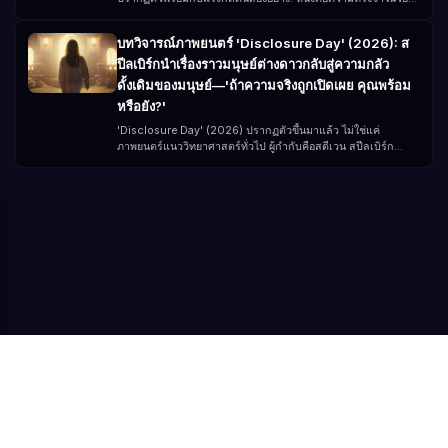
เด็กจากการ์ตูนคลาสสิกยุค 80 อีกอย่างคือความคาดหวังในการ
ปรับปรุง 'IP ระดับจักรวาล' ของภาพยนตร์สมัยใหม่ สำหรับหลายๆ
บทวิจารณ์ภาพยนตร์ 'Disclosure Day' (2026): ส
คน 'Masters of the Universe' ไม่ใช่เรื่องราวใหม่ แต่เป็นความ
ปีลเบิร์กนำเรื่องราวมนุษย์ต่างดาวกลับสู่ความกลัว
ทรงจำ: 'เพื่อพลังแห่ง Grayskull!' แต่เวอร์ชันปี 2026 ไม่ใช่แค่
ความคิดถึงอีกต่อไป แต่เป็นการ重构ตำนานที่อัปเกรดอย่าง
ดั้งเดิมของมนุษย์—'ถ้าความจริงถูกเปิดเผย คุณพร้อม
สมบูรณ์
หรือยัง?'
'Disclosure Day' (2026) ปรากฏตัวขึ้นมาแล้ว ไม่ใช่แค่
ภาพยนตร์แนววิทยาศาสตร์ทั่วไป ผู้กำกับคือสตีเวน สปีลเบิร์ก
(Steven Spielberg) ผู้เขียนบทคือเดวิด คอปป์ (David Koepp)
นักแสดงนำประกอบด้วย: เอมิลี่ บลันท์ (Emily Blunt) จอช
โอ'คอนเนอร์ (Josh O'Connor) โคลิน เฟิร์ธ (Colin Firth) โคล
แมน โดมิงโก (Colman Domingo) แค่รายชื่อนักแสดงชุดนี้ ก็
ไม่ใช่แค่ 'ภาพยนตร์' แล้ว แต่เหมือนเป็นเหตุการณ์ระดับโลก
มากกว่า แต่สิ่งที่ทำให้ภาพยนตร์เรื่องนี้พิเศษ ไม่ใช่ดารา แต่เป็น
คำถามที่มันโยนออกมา: ถ้าสิ่งมีชีวิตต่างดาวได้รับการยืนยันว่ามีอยู่
จริง และถูกเปิดเผยทั่วโลก คุณจะตอบสนองอย่างไร?