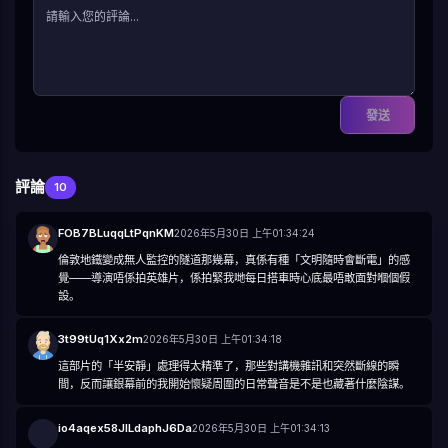
😤
😠
😡
🤬
🤯
😳
🥵
🥶
😱
😨
😰
😥
😓
🤗
🤔
🤭
🤫
🤥
😶
😐
😑
😬
🙄
😯
😦
😧
😮
😲
🥱
😴
🤤
😪
😵
🤐
🥴
🤢
🤮
🤧
😷
🤒
🤕
🤑
🤠
😈
👿
☠️
👽
👹
👺
🤡
💩
👻
💀
👾
🤖
🎃
😺
😸
😹
😻
😼
😽
🙀
😿
😾
發送
評論
10
FOB7BLuqqLtPqnKM
2026年5月30日 上午01:34:24
倫敦地鐵變成無人監控的隧道那幾幕，真係有種「文明隨時會斷電」的感
覺——導演唔係拍英雄片，係拍緊我哋每日搭車時心底最唔敢面對嗰個假
設。
3t99tUq1Xx2m
2026年5月30日 上午01:34:18
這部片的「半安靜」處理得太精準了，那些對講機雜訊和突然斷線的瞬
間，反而讓銀幕前的我開始懷疑周圍的日常聲音是不是也藏著什麼陰謀。
io4aqex58JILdaphJ6Da
2026年5月30日 上午01:34:13