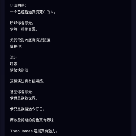
伊演的是：
一个已經看過真濟死亡的人。
所以你會感覺，
伊每一秒攏真累。
尤其電影內底真濟近鏡頭，
攏拍伊：
流汗
呼吸
情緒快崩潰
這種演法真有臨場感。
甚至你會感覺：
伊毋是欲救世界。
伊只是欲撐過今仔日。
席歐詹姆斯的角色真有狼味
Theo James 這擺真有魅力。