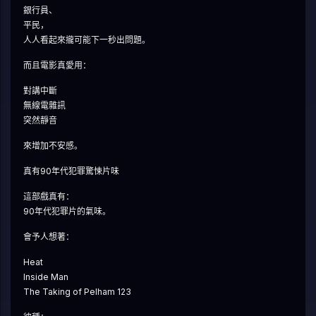
銀行員、
平民，
人人看起來攏可能下一秒出問題。
而且電影真愛用：
對講中斷
無線電雜訊
突然靜音
來增加不安感。
真有90年代犯罪驚悚片味
這部戲真有：
90年代犯罪片的氣味。
會予人想著：
Heat
Inside Man
The Taking of Pelham 123