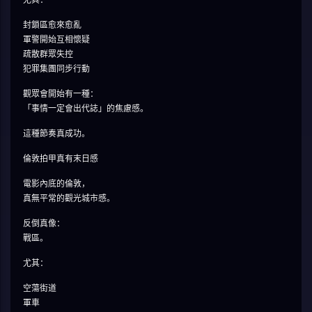
封鎖區愈來愈亂
軍警開始互相懷疑
疏散群眾失控
犯罪集團同步行動
觀眾會開始有一種：
「事情一定會出代誌」的焦慮感。
這種節奏真成功。
倫敦拍甲真有末日感
電影內底的倫敦，
真無平常的觀光城市感。
反倒真像：
戰區。
尤其：
空蕩街道
軍車