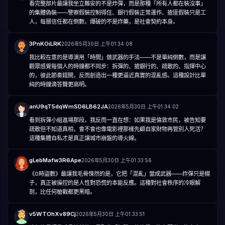
看完整部片最讓我坐立難安的不是炸彈，而是那種「所有人都在裝沒事」
的集體偽裝——警察假裝控制得住、銀行假裝正常運作、搶匪假裝只是工
人，每層信任都在倒數，爆破的不是炸藥，是社會契約本身。
3PnKOiLRK
2026年5月30日 上午01:34:08
我比較在意的是導演用「時間」做武器的手法——不是單純倒數，而是讓
觀眾感覺每個人的時鐘都不同步：拆彈的、搶銀行的、疏散的、指揮中心
的，彼此節奏錯開，反而創造出一種更逼近真實的混亂感。這種設計比單
純的時鐘滴答聲更高明。
anU9qT5dqWmSD6LB62JA
2026年5月30日 上午01:34:02
看到拆彈小組進場那段，我反而一直在想：如果我是倫敦市民，被告知要
疏散但不知道真相，會不會也像電影裡那樣先顧自家財物再管別人死活？
這種集體自私才是真正讓城市崩盤的導火線。
gLebMafw3R6Ape
2026年5月30日 上午01:33:56
《0時盜數》最讓我毛骨悚然的是，它把「混亂」當成武器——炸彈只是幌
子，真正被操控的是人性對恐慌的本能反應。這種對社會秩序的冷眼解
剖，比任何槍戰都更黑暗。
v5WTOhXv89Cj
2026年5月30日 上午01:33:51