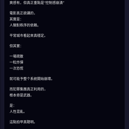
爽感有，但真正重點是“控制感崩潰”
電影真正欲講的，
其實是：
人類對秩序的依賴。
平常城市看起來真穩定。
但其實：
一場疏散
一粒炸彈
一次恐慌
就可能予整个系統開始崩壞。
而犯罪集團真正利用的，
根本毋是武器。
是：
人性混亂。
這點拍甲真聰明。