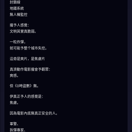
封鎖線
地鐵系統
無人機監控
攏予人感覺：
文明其實真脆弱。
一粒炸彈，
就可能予整个城市失控。
這毋是爽片，是焦慮片
真濟動作電影攏會予觀眾：
爽感。
但《0時盜數》無。
伊真正予人的感覺是：
焦慮。
因為電影內底無真正安全的人。
軍警、
拆彈專家、