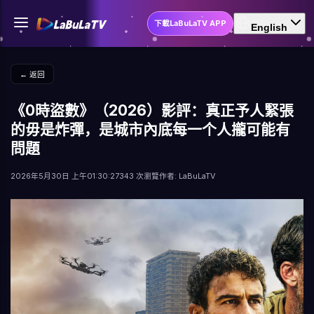
下載LaBuLaTV APP
English
← 返回
《0時盜數》（2026）影評：真正予人緊張
的毋是炸彈，是城市內底每一个人攏可能有
問題
2026年5月30日 上午01:30:27
343 次瀏覽
作者: LaBuLaTV