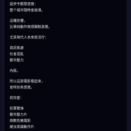
是伊予觀眾感覺：
整个城市隨時會崩潰。
這種恐懼，
比單純動作爽感閣較真實。
尤其現代人本來就活佇：
資訊焦慮
社會混亂
都市壓力
內底。
所以這部電影看起來，
會特別有感覺。
若你愛：
犯罪驚悚
都市壓力片
倒數危機電影
硬派英國動作片