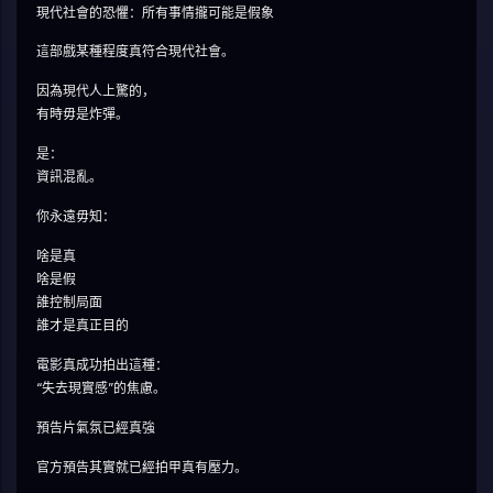
現代社會的恐懼：所有事情攏可能是假象
這部戲某種程度真符合現代社會。
因為現代人上驚的，
有時毋是炸彈。
是：
資訊混亂。
你永遠毋知：
啥是真
啥是假
誰控制局面
誰才是真正目的
電影真成功拍出這種：
“失去現實感”的焦慮。
預告片氣氛已經真強
官方預告其實就已經拍甲真有壓力。