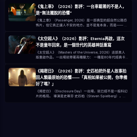
《鬼上車》（2026）影評：一台車載著的不是人，
是“無法擺脫的恐懼”
《鬼上車》（Passenger, 2026）是一部典型的超自然公路恐
怖片，但它真正讓人不安的地方，並不是鬼本身，而是—— 你
以為你已經離開危險，但其實你只是“把危險一起帶上車”。 由
André Øvredal 執導，主演包含 Jacob Scipio、Lou Llobell
《太空超人》（2026）影評：Eternia再啟，這次
與 Melissa Leo，本片以低預算（約1500萬美元）打造出一種
不是童年回來，是一個世代的英雄神話重寫
非常“壓迫型”的恐怖體驗。
《太空超人》（Masters of the Universe, 2026）這部真人
版重啟作品，一出場就帶著兩種壓力： 一種是80年代經典卡
通的童年記憶 另一種是現代大片對“宇宙級IP”的改造期待 對很
多人來說，《太空超人》不是一個新故事，而是一句記憶：
《揭密日》（2026）影評：史匹柏把外星人故事拍
「為葛雷堡的力量！」 但2026年的版本，已經不只是懷舊，
回人類最原始的恐懼——「真相如果被公開，你準備
而是一次全面升級的神話重構。
好了嗎？」
《揭密日》（Disclosure Day）一出場，就已經不是一般科幻
片的格局。 導演是史蒂芬·史匹柏（Steven Spielberg），編
劇是大衛·柯普，主演包含： 艾蜜莉·布朗（Emily Blunt） 喬
許·歐康納（Josh O'Connor） 柯林·佛斯（Colin Firth） 柯爾
曼·多明戈（Colman Domingo） 光是這個陣容，就已經不是
“電影”，比較像是一次全球級別的事件。 但真正讓這部電影特
別的，不是明星，而是它丟出的那個問題： 如果外星生命被證
實存在，而且是全球公開的，你會怎麼反應？