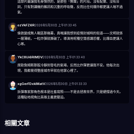
這部片最讓我毛骨悚然的，是那些「無聲」的片段。沒有配樂、沒有台
詞，只有對講機的雜訊和沉重的呼吸聲，反而比任何爆炸都更讓人喘不過
氣。
ozVkFZ6R
2026年5月30日 上午01:33:45
倫敦變成無人戰區那幾幕，真嘅讓我想到疫情封城時的街道——文明就係
一層薄紙，一粒炸彈就撕破了。導演用呢種空蕩感講恐懼，比爆血更讓人
心寒。
YkC8Ui6RIMDV
2026年5月30日 上午01:33:40
席歐詹姆斯那股冷靜到發毛的氣場，反而比炸彈更讓我不安。他每次出
現，我都覺得整座城市早就在他掌心裡了。
xgGerFDxkIMatV
2026年5月30日 上午01:33:33
拆彈專家那角色根本是社畜寫照——不是去拯救世界，只是硬撐過今天。
這種貼地視角比英雄主義更壓迫。
相關文章