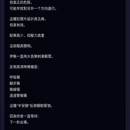
但真正的危險，
可能早就對另外一个方向進行。
這種犯罪片設計真古典，
但真有效。
配樂真少，但壓力真重
這部戲真聰明。
伊無一直用大音樂刺激觀眾。
反倒真濟時陣攏是：
呼吸聲
腳步聲
無線電
遠遠警報聲
這種“半安靜”反倒閣較緊張。
因為你會一直等待：
下一秒出事。