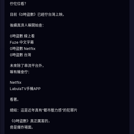
佇佗位看？
目前《0時盜數》已經佇台灣上映。
後續真濟人嘛開始查：
0時盜數 線上看
Fuze 中文字幕
0時盜數 Netflix
0時盜數 台灣
未來除了串流平台外，
嘛有機會佇：
Netflix
LabulaTV手機APP
看著。
總結：這是近年真有“都市壓力感”的犯罪片
《0時盜數》真正厲害的，
毋是爆炸場面。