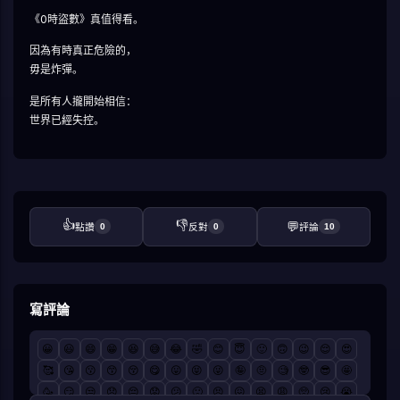
《0時盜數》真值得看。
因為有時真正危險的，
毋是炸彈。
是所有人攏開始相信：
世界已經失控。
👍
👎
💬
點讚
0
反對
0
評論
10
寫評論
😀
😃
😄
😁
😆
😅
😂
🤣
😊
😇
🙂
🙃
😉
😌
😍
🥰
😘
😗
😙
😚
😋
😛
😝
😜
🤪
🤨
🧐
🤓
😎
🤩
🥳
😏
😒
😞
😔
😟
😕
🙁
😣
😖
😫
😩
🥺
😢
😭