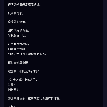
伊演的劫匪無走瘋狂路線。
反倒真冷靜。
愈冷靜愈恐怖。
因為伊感覺真像：
早就算好一切。
甚至有幾若場戲，
你會開始懷疑：
到底誰才是真正掌控局面的人。
這點電影真會玩。
電影真正強的是“時間感”
《0時盜數》上厲害的，
就是：
倒數壓力。
整部電影真像一粒愈來愈接近爆炸的炸彈。
尤其：