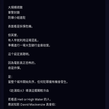
大規模疏散
軍警封鎖
防爆小組進駐
表面看是拆彈危機。
但其實，
有人早就利用這場混亂，
準備進行一場大型銀行金庫劫案。
這个設定真聰明。
因為電影真正恐怖的，
毋是炸彈。
是：
當整个城市開始失序，任何犯罪攏有機會發生。
《赴湯蹈火》導演這擺閣較冷血
若看過 Hell or High Water 的人，
應該知影 David Mackenzie 真會拍：