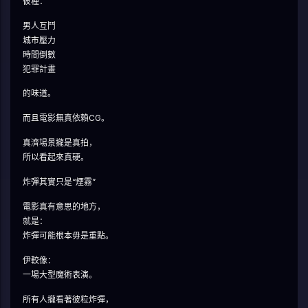
彼種：
男人互鬥
城市壓力
時間倒數
犯罪計畫
的味道。
而且電影無真依賴CG。
真濟場景攏是真拍，
所以看起來真硬。
炸彈其實只是“煙霧”
電影真有意思的地方，
就是：
炸彈可能根本毋是重點。
伊較像：
一場大型魔術表演。
所有人攏看著彼粒炸彈，