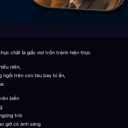
hực chất là giấc mơ trốn tránh hiện thực
hiếu niên,
ngồi trên con tàu bay bí ẩn,
a:
trên biển
g
ngừng trôi
ao giờ có ánh sáng