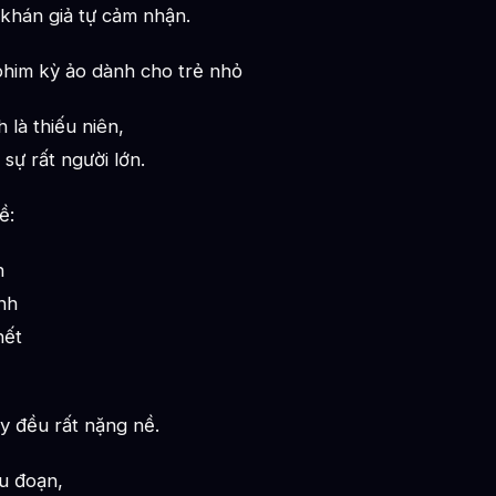
khán giả tự cảm nhận.
him kỳ ảo dành cho trẻ nhỏ
 là thiếu niên,
sự rất người lớn.
ề:
n
nh
hết
 đều rất nặng nề.
u đoạn,