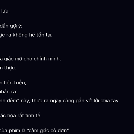
 lưu.
ần gợi ý:
c ra không hề tồn tại.
ra giấc mơ cho chính mình,
n thực.
 tiến triển,
nhận ra:
h đêm” này, thực ra ngày càng gần với lời chia tay.
c họa rất tinh tế.
ủa phim là “cảm giác cô đơn”