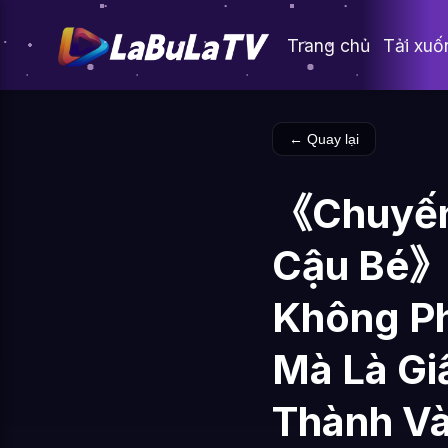
Trang chủ
Tải xuố
← Quay lại
《Chuyến
Cậu Bé》
Không Ph
Mà Là Gi
Thành Và