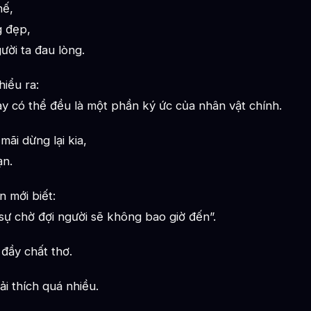
hế,
 đẹp,
ười ta đau lòng.
hiểu ra:
ày có thể đều là một phần ký ức của nhân vật chính.
mãi dừng lại kia,
ạn.
 mới biết:
sự chờ đợi người sẽ không bao giờ đến”.
 đầy chất thơ.
i thích quá nhiều.