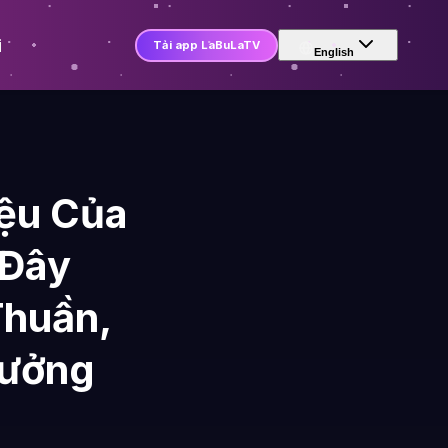
i
Tải app LaBuLaTV
English
ệu Của
 Đây
Thuần,
rưởng