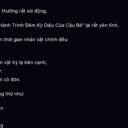
 thường rất sôi động.
nh Trình Đêm Kỳ Diệu Của Cậu Bé” lại rất yên tĩnh.
n thời gian nhân vật chính đều:
 vật kỳ lạ bên cạnh,
:
t cô đơn.
g thứ như:
ận
ng