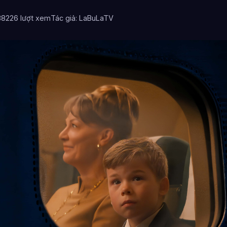
38
226 lượt xem
Tác giả: LaBuLaTV