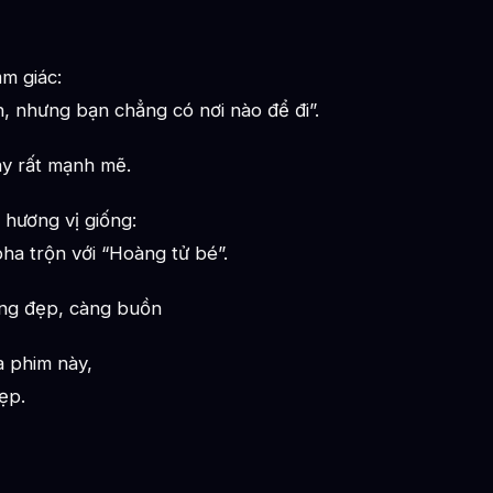
m giác:
n, nhưng bạn chẳng có nơi nào để đi”.
y rất mạnh mẽ.
 hương vị giống:
ha trộn với “Hoàng tử bé”.
àng đẹp, càng buồn
a phim này,
ẹp.