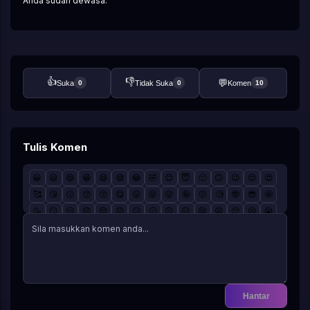
Anda sudah dewasa.
👍
👎
💬
Suka
Tidak Suka
Komen
0
0
10
Tulis Komen
😀
😃
😄
😁
😆
😅
😂
🤣
😊
😇
🙂
🙃
😉
😌
😍
🥰
😘
😗
😙
😚
😋
😛
😝
😜
🤪
🤨
🧐
🤓
😎
🤩
🥳
😏
😒
😞
😔
😟
😕
🙁
😣
😖
😫
😩
🥺
😢
😭
😤
😠
😡
🤬
🤯
😳
🥵
🥶
😱
😨
😰
😥
😓
🤗
🤔
🤭
🤫
🤥
😶
😐
😑
😬
🙄
😯
😦
😧
😮
😲
🥱
😴
🤤
😪
😵
🤐
🥴
🤢
🤮
🤧
😷
🤒
🤕
🤑
🤠
😈
👿
☠️
👽
👹
👺
🤡
💩
👻
💀
👾
🤖
🎃
😺
😸
😹
😻
😼
😽
🙀
😿
😾
Hantar