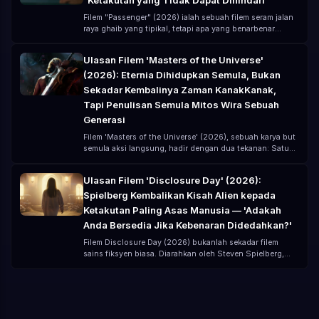
Filem "Passenger" (2026) ialah sebuah filem seram jalan
raya ghaib yang tipikal, tetapi apa yang benarbenar
meresahkan bukanlah hantu itu sendiri, melainkan —
Anda fikir anda telah meninggalkan bahaya, tetapi
Ulasan Filem 'Masters of the Universe'
sebenarnya anda hanya "membawa bahaya bersamasama
(2026): Eternia Dihidupkan Semula, Bukan
di dalam kereta". Diarahkan oleh André Øvredal,
dibintangi oleh Jacob Scipio, Lou Llobell dan Melissa
Sekadar Kembalinya Zaman KanakKanak,
Leo, filem ini menggunakan bajet rendah (kirakira USD 15
Tapi Penulisan Semula Mitos Wira Sebuah
juta) untuk mencipta pengalaman seram yang sangat
Generasi
"menekan".
Filem 'Masters of the Universe' (2026), sebuah karya but
semula aksi langsung, hadir dengan dua tekanan: Satu
adalah kenangan zaman kanakkanak dari kartun klasik
80an Yang satu lagi adalah jangkaan filem moden
Ulasan Filem 'Disclosure Day' (2026):
terhadap transformasi 'IP bertaraf alam semesta' Bagi
Spielberg Kembalikan Kisah Alien kepada
ramai orang, 'Masters of the Universe' bukanlah cerita
baru, tetapi satu baris ingatan: 'Demi Kuasa Grayskull!'
Ketakutan Paling Asas Manusia — 'Adakah
Tetapi versi 2026, bukan lagi sekadar nostalgia, tetapi
Anda Bersedia Jika Kebenaran Didedahkan?'
pembinaan semula mitos yang dinaik taraf sepenuhnya.
Filem Disclosure Day (2026) bukanlah sekadar filem
sains fiksyen biasa. Diarahkan oleh Steven Spielberg,
dengan skrip oleh David Koepp, dan dibintangi oleh
Emily Blunt, Josh O'Connor, Colin Firth, dan Colman
Domingo, barisan pelakon ini sudah menjadikannya lebih
seperti peristiwa global daripada sekadar filem. Namun,
yang benarbenar menjadikan filem ini istimewa bukanlah