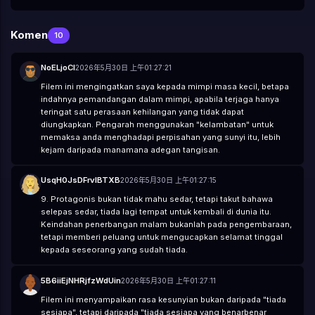
Komen
10
NoELjoCl
2026年5月30日 上午01:27:21
Filem ini mengingatkan saya kepada mimpi masa kecil, betapa
indahnya pemandangan dalam mimpi, apabila terjaga hanya
teringat satu perasaan kehilangan yang tidak dapat
diungkapkan. Pengarah menggunakan "kelambatan" untuk
memaksa anda menghadapi perpisahan yang sunyi itu, lebih
kejam daripada manamana adegan tangisan.
UsqH0JsDFrvlBTXB
2026年5月30日 上午01:27:15
9. Protagonis bukan tidak mahu sedar, tetapi takut bahawa
selepas sedar, tiada lagi tempat untuk kembali di dunia itu.
Keindahan penerbangan malam bukanlah pada pengembaraan,
tetapi memberi peluang untuk mengucapkan selamat tinggal
kepada seseorang yang sudah tiada.
5B6iiEjNHRjfzWdUin
2026年5月30日 上午01:27:11
Filem ini menyampaikan rasa kesunyian bukan daripada "tiada
sesiapa", tetapi daripada "tiada sesiapa yang benarbenar