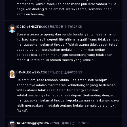
memahami kamu". Walau seindah mana pun latar fantasi itu, ia
bagaikan dinding di dalam hati watak utama; semakin indah,
semakin terasing.
ID21Gle6H8ZFfh
2026年5月30日 上午01:27:05
Stesenstesen terapung dan bandarbandar yang masa terhenti
itu, bagi saya lebih seperti filemfilem negatif "yang tidak sempat
mengucapkan selamat tinggal". Watak utama tidak sesat, tetapi
sedang berlatih perpisahan melalui mimpi — dan setiap
daripada kita, pernah menunggu seseorang yang tidak akan
menaiki kereta api di stesen malam yang kekal itu.
tH1uKLE6wSRx1
2026年5月30日 上午01:26:59
Dalam filem, rasa tekanan "dunia luas, tetapi hati sempit"
sebenarnya adalah manifestasi kebimbangan yang berlebihan.
Watak utama tidak sesat, tetapi terperangkap dalam
ketidakpastiannya terhadap masa depan. Berbanding dengan
mengucapkan selamat tinggal kepada zaman kanakkanak, saya
lebih merasakan ini adalah tentang belajar semula cara untuk
"kekal".
1AT4rtOnqjgsyVCaW
2026年5月30日 上午01:26:53