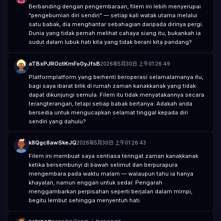
Berbanding dengan pengembaraan, filem ini lebih menyerupai
"pengebumian diri sendiri" — setiap kali watak utama melalui
satu babak, dia menghantar sebahagian daripada dirinya pergi.
Dunia yang tidak pernah melihat cahaya siang itu, bukankah ia
sudut dalam lubuk hati kita yang tidak berani kita pandang?
aTBxPJROctKmFo0yJfsB
2026年5月30日 上午01:26:49
Platformplatform yang berhenti beroperasi selamalamanya itu,
bagi saya ibarat bilik di rumah zaman kanakkanak yang tidak
dapat dikunjungi semula. Filem itu tidak menyatakannya secara
terangterangan, tetapi setiap babak bertanya: Adakah anda
bersedia untuk mengucapkan selamat tinggal kepada diri
sendiri yang dahulu?
k8Qgc8awSkeJQ
2026年5月30日 上午01:26:43
Filem ini membuat saya sentiasa teringat zaman kanakkanak
ketika bersembunyi di bawah selimut dan berpurapura
mengembara pada waktu malam — walaupun tahu ia hanya
khayalan, namun enggan untuk sedar. Pengarah
menggambarkan perpisahan seperti berjalan dalam mimpi,
begitu lembut sehingga menyentuh hati.