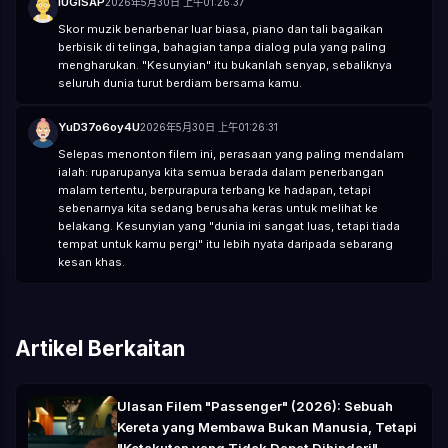
lUGISAP
2026年5月30日 上午01:26:37
Skor muzik benarbenar luar biasa, piano dan tali bagaikan
berbisik di telinga, bahagian tanpa dialog pula yang paling
mengharukan. "Kesunyian" itu bukanlah senyap, sebaliknya
seluruh dunia turut berdiam bersama kamu.
YuD37o6oy4U
2026年5月30日 上午01:26:31
Selepas menonton filem ini, perasaan yang paling mendalam
ialah: ruparupanya kita semua berada dalam penerbangan
malam tertentu, berpurapura terbang ke hadapan, tetapi
sebenarnya kita sedang berusaha keras untuk melihat ke
belakang. Kesunyian yang "dunia ini sangat luas, tetapi tiada
tempat untuk kamu pergi" itu lebih nyata daripada sebarang
kesan khas.
Artikel Berkaitan
Ulasan Filem "Passenger" (2026): Sebuah
Kereta yang Membawa Bukan Manusia, Tetapi
"Ketakutan yang Tidak Dapat Dihindari"