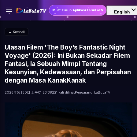
Muat Turun Aplikasi LaBuLaTV
English
← Kembali
Ulasan Filem 'The Boy’s Fantastic Night
Voyage' (2026): Ini Bukan Sekadar Filem
Fantasi, Ia Sebuah Mimpi Tentang
Kesunyian, Kedewasaan, dan Perpisahan
dengan Masa KanakKanak
2026年5月30日 上午01:23:38
221 kali dilihat
Pengarang: LaBuLaTV