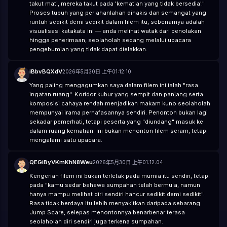
takut mati, mereka takut pada 'kematian yang tidak bersedia'."
Proses tubuh yang perlahanlahan dihakis dan semangat yang
runtuh sedikit demi sedikit dalam filem itu, sebenarnya adalah
visualisasi katakata ini — anda melihat watak dari penolakan
hingga penerimaan, seolaholah sedang melalui upacara
pengebumian yang tidak dapat dielakkan.
iBbvBQXdV
2026年5月30日 上午01:12:10
Yang paling mengagumkan saya dalam filem ini ialah "rasa
ingatan ruang". Koridor kubur yang sempit dan panjang serta
komposisi cahaya rendah menjadikan makam kuno seolaholah
mempunyai irama pernafasannya sendiri. Penonton bukan lagi
sekadar pemerhati, tetapi peserta yang "diundang" masuk ke
dalam ruang kematian. Ini bukan menonton filem seram, tetapi
mengalami satu upacara.
QEGiByVKmKhN8Weu
2026年5月30日 上午01:12:04
Kengerian filem ini bukan terletak pada mumia itu sendiri, tetapi
pada "kamu sedar bahawa sumpahan telah bermula, namun
hanya mampu melihat diri sendiri hancur sedikit demi sedikit".
Rasa tidak berdaya itu lebih menyakitkan daripada sebarang
Jump Scare, selepas menontonnya benarbenar terasa
seolaholah diri sendiri juga terkena sumpahan.