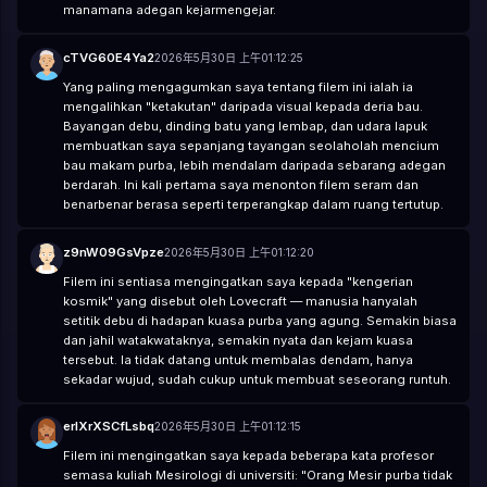
manamana adegan kejarmengejar.
cTVG60E4Ya2
2026年5月30日 上午01:12:25
Yang paling mengagumkan saya tentang filem ini ialah ia
mengalihkan "ketakutan" daripada visual kepada deria bau.
Bayangan debu, dinding batu yang lembap, dan udara lapuk
membuatkan saya sepanjang tayangan seolaholah mencium
bau makam purba, lebih mendalam daripada sebarang adegan
berdarah. Ini kali pertama saya menonton filem seram dan
benarbenar berasa seperti terperangkap dalam ruang tertutup.
z9nW09GsVpze
2026年5月30日 上午01:12:20
Filem ini sentiasa mengingatkan saya kepada "kengerian
kosmik" yang disebut oleh Lovecraft — manusia hanyalah
setitik debu di hadapan kuasa purba yang agung. Semakin biasa
dan jahil watakwataknya, semakin nyata dan kejam kuasa
tersebut. Ia tidak datang untuk membalas dendam, hanya
sekadar wujud, sudah cukup untuk membuat seseorang runtuh.
erlXrXSCfLsbq
2026年5月30日 上午01:12:15
Filem ini mengingatkan saya kepada beberapa kata profesor
semasa kuliah Mesirologi di universiti: "Orang Mesir purba tidak