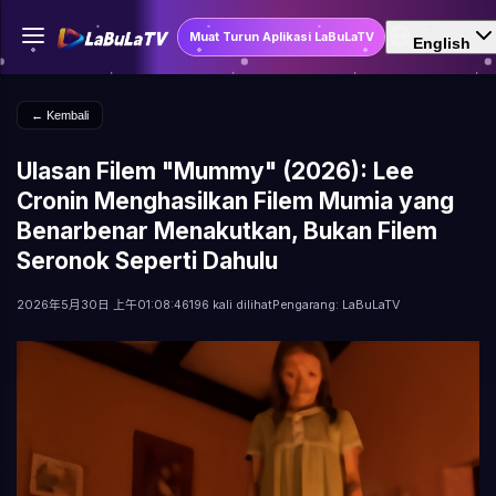
Muat Turun Aplikasi LaBuLaTV
English
← Kembali
Ulasan Filem "Mummy" (2026): Lee
Cronin Menghasilkan Filem Mumia yang
Benarbenar Menakutkan, Bukan Filem
Seronok Seperti Dahulu
2026年5月30日 上午01:08:46
196 kali dilihat
Pengarang: LaBuLaTV