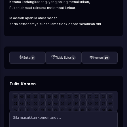
Kerana kadangkadang, yang paling menakutkan,
Bukanlah saat raksasa melompat keluar.
Ia adalah apabila anda sedar:
Anda sebenarnya sudah lama tidak dapat melarikan diri.
👍
👎
💬
Suka
Tidak Suka
Komen
0
0
10
Tulis Komen
😀
😃
😄
😁
😆
😅
😂
🤣
😊
😇
🙂
🙃
😉
😌
😍
🥰
😘
😗
😙
😚
😋
😛
😝
😜
🤪
🤨
🧐
🤓
😎
🤩
🥳
😏
😒
😞
😔
😟
😕
🙁
😣
😖
😫
😩
🥺
😢
😭
😤
😠
😡
🤬
🤯
😳
🥵
🥶
😱
😨
😰
😥
😓
🤗
🤔
🤭
🤫
🤥
😶
😐
😑
😬
🙄
😯
😦
😧
😮
😲
🥱
😴