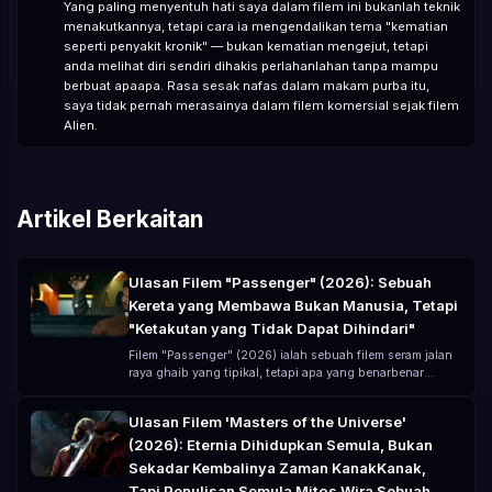
Yang paling menyentuh hati saya dalam filem ini bukanlah teknik
menakutkannya, tetapi cara ia mengendalikan tema "kematian
seperti penyakit kronik" — bukan kematian mengejut, tetapi
anda melihat diri sendiri dihakis perlahanlahan tanpa mampu
berbuat apaapa. Rasa sesak nafas dalam makam purba itu,
saya tidak pernah merasainya dalam filem komersial sejak filem
Alien.
Artikel Berkaitan
Ulasan Filem "Passenger" (2026): Sebuah
Kereta yang Membawa Bukan Manusia, Tetapi
"Ketakutan yang Tidak Dapat Dihindari"
Filem "Passenger" (2026) ialah sebuah filem seram jalan
raya ghaib yang tipikal, tetapi apa yang benarbenar
meresahkan bukanlah hantu itu sendiri, melainkan —
Anda fikir anda telah meninggalkan bahaya, tetapi
Ulasan Filem 'Masters of the Universe'
sebenarnya anda hanya "membawa bahaya bersamasama
(2026): Eternia Dihidupkan Semula, Bukan
di dalam kereta". Diarahkan oleh André Øvredal,
dibintangi oleh Jacob Scipio, Lou Llobell dan Melissa
Sekadar Kembalinya Zaman KanakKanak,
Leo, filem ini menggunakan bajet rendah (kirakira USD 15
Tapi Penulisan Semula Mitos Wira Sebuah