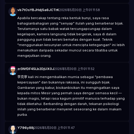
vb7tOsYBJHdjSa6JCTrK
2026年5月30日 上午01:11:58
Apabila bercakap tentang reka bentuk bunyi, saya rasa
bahagianbahagian yang "senyap" itulah yang benarbenar bijak.
Terutamanya satu babak watak tercungapcungap dalam
kegelapan, kamera langsung tidak bergerak, saya di dalam
panggung pun tidak berani bernafas dengan kuat. Teknik
"menggunakan kesunyian untuk mencipta ketegangan" ini lebih
menakutkan daripada sekadar muncul secara tibatiba untuk
mengejutkan orang.
zr3NfDF45Lb2DjUX0J
2026年5月30日 上午01:11:52
李克寧 kali ini mengembalikan mumia sebagai "pembawa
kepercayaan" dan bukannya raksasa, ini sungguh bijak.
Gambaran yang kabur, bisikanbisikan itu mengingatkan saya
kepada mitos Mesir yang pernah saya dengar semasa kecil —
bukan magis, tetapi rasa kagum primitif manusia terhadap yang
tidak diketahui. Berbanding dengan darah, tekanan psikologi
inilah yang benarbenar menyeret seseorang ke dalam makam
purba.
Y796y88j
2026年5月30日 上午01:11:47