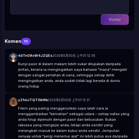
🤤
😪
😵
🤐
🥴
🤢
🤮
🤧
😷
🤒
🤕
🤑
🤠
😈
👿
☠️
👽
👹
👺
🤡
💩
👻
💀
👾
🤖
🎃
😺
😸
😹
😻
😼
😽
🙀
😿
😾
Hantar
Komen
10
4dTn09xW4JZQEs
2026年5月30日 上午01:12:36
Bunyi pasir di dalam makam lebih sukar dilupakan daripada
jeritan, kerana ia mengingatkan saya bahawa "masa" mengalir
dengan sangat perlahan di sana, sehingga setiap detik
mengingatkan anda: anda sudah tidak lagi berada di dunia
orang hidup.
yZfoIJTQT0kf4k
2026年5月30日 上午01:12:31
Filem yang paling menggerunkan saya ialah cara ia
menggambarkan "kematian" sebagai udara – setiap nafas yang
anda hirup dipenuhi dengan pasir dan kebusukan. Bukan
raksasa yang mengejar anda, tetapi anda sendiri yang
melangkah masuk ke dalam kubur anda sendiri. Jemputan
senyap untuk "pergi menemui ajal" ini lebih putus asa daripada