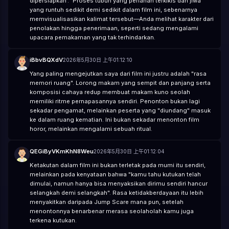
dipersiapkan'." Proses tubuh yang perlahan terkikis dan jiwa
yang runtuh sedikit demi sedikit dalam film ini, sebenarnya
memvisualisasikan kalimat tersebut—Anda melihat karakter dari
penolakan hingga penerimaan, seperti sedang mengalami
upacara pemakaman yang tak terhindarkan.
iBbvBQXdV
2026年5月30日 上午01:12:10
Yang paling mengejutkan saya dari film ini justru adalah "rasa
memori ruang". Lorong makam yang sempit dan panjang serta
komposisi cahaya redup membuat makam kuno seolah
memiliki ritme pernapasannya sendiri. Penonton bukan lagi
sekadar pengamat, melainkan peserta yang "diundang" masuk
ke dalam ruang kematian. Ini bukan sekadar menonton film
horor, melainkan mengalami sebuah ritual.
QEGiByVKmKhN8Weu
2026年5月30日 上午01:12:04
Ketakutan dalam film ini bukan terletak pada mumi itu sendiri,
melainkan pada kenyataan bahwa "kamu tahu kutukan telah
dimulai, namun hanya bisa menyaksikan dirimu sendiri hancur
selangkah demi selangkah". Rasa ketidakberdayaan itu lebih
menyakitkan daripada Jump Scare mana pun, setelah
menontonnya benarbenar merasa seolaholah kamu juga
terkena kutukan.