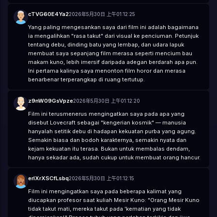
cTVG60E4Ya2
2026年5月30日 上午01:12:25
Yang paling mengesankan saya dari film ini adalah bagaimana
ia mengalihkan "rasa takut" dari visual ke penciuman. Petunjuk
tentang debu, dinding batu yang lembap, dan udara lapuk
membuat saya sepanjang film merasa seperti mencium bau
makam kuno, lebih imersif daripada adegan berdarah apa pun.
Ini pertama kalinya saya menonton film horor dan merasa
benarbenar terperangkap di ruang tertutup.
z9nW09GsVpze
2026年5月30日 上午01:12:20
Film ini terusmenerus mengingatkan saya pada apa yang
disebut Lovecraft sebagai "kengerian kosmik" — manusia
hanyalah setitik debu di hadapan kekuatan purba yang agung.
Semakin biasa dan bodoh karakternya, semakin nyata dan
kejam kekuatan itu terasa. Bukan untuk membalas dendam,
hanya sekadar ada, sudah cukup untuk membuat orang hancur.
erlXrXSCfLsbq
2026年5月30日 上午01:12:15
Film ini mengingatkan saya pada beberapa kalimat yang
diucapkan profesor saat kuliah Mesir Kuno: "Orang Mesir Kuno
tidak takut mati, mereka takut pada 'kematian yang tidak