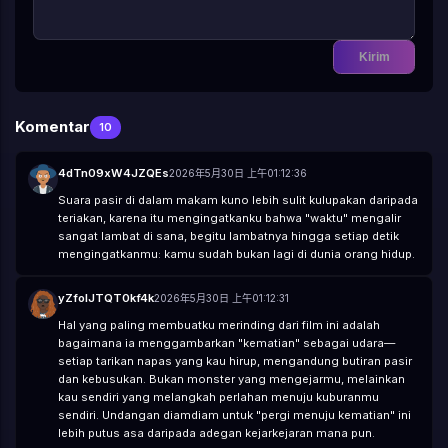
🤤
😪
😵
🤐
🥴
🤢
🤮
🤧
😷
🤒
🤕
🤑
🤠
😈
👿
☠️
👽
👹
👺
🤡
💩
👻
💀
👾
🤖
🎃
😺
😸
😹
😻
😼
😽
🙀
😿
😾
Kirim
Komentar
10
4dTn09xW4JZQEs
2026年5月30日 上午01:12:36
Suara pasir di dalam makam kuno lebih sulit kulupakan daripada
teriakan, karena itu mengingatkanku bahwa "waktu" mengalir
sangat lambat di sana, begitu lambatnya hingga setiap detik
mengingatkanmu: kamu sudah bukan lagi di dunia orang hidup.
yZfoIJTQT0kf4k
2026年5月30日 上午01:12:31
Hal yang paling membuatku merinding dari film ini adalah
bagaimana ia menggambarkan "kematian" sebagai udara—
setiap tarikan napas yang kau hirup, mengandung butiran pasir
dan kebusukan. Bukan monster yang mengejarmu, melainkan
kau sendiri yang melangkah perlahan menuju kuburanmu
sendiri. Undangan diamdiam untuk "pergi menuju kematian" ini
lebih putus asa daripada adegan kejarkejaran mana pun.