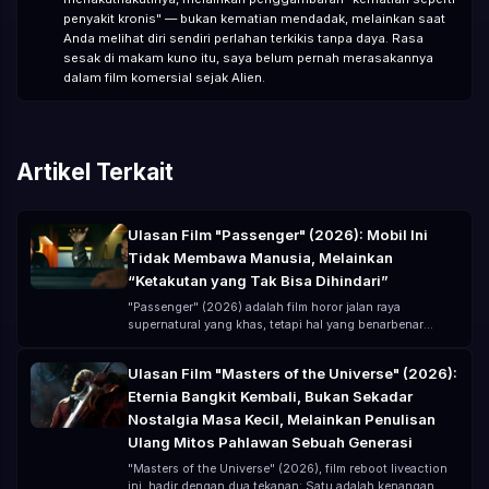
penyakit kronis" — bukan kematian mendadak, melainkan saat
Anda melihat diri sendiri perlahan terkikis tanpa daya. Rasa
sesak di makam kuno itu, saya belum pernah merasakannya
dalam film komersial sejak Alien.
Artikel Terkait
Ulasan Film "Passenger" (2026): Mobil Ini
Tidak Membawa Manusia, Melainkan
“Ketakutan yang Tak Bisa Dihindari”
"Passenger" (2026) adalah film horor jalan raya
supernatural yang khas, tetapi hal yang benarbenar
membuat tidak nyaman bukanlah hantunya, melainkan
—— Anda pikir Anda sudah meninggalkan bahaya, tetapi
Ulasan Film "Masters of the Universe" (2026):
sebenarnya Anda hanya “membawa bahaya itu bersama
Eternia Bangkit Kembali, Bukan Sekadar
Anda di dalam mobil”. Disutradarai oleh André Øvredal,
dibintangi oleh Jacob Scipio, Lou Llobell, dan Melissa
Nostalgia Masa Kecil, Melainkan Penulisan
Leo, film ini menggunakan anggaran rendah (sekitar 15
Ulang Mitos Pahlawan Sebuah Generasi
juta dolar AS) untuk menciptakan pengalaman horor
yang sangat “menekan”.
"Masters of the Universe" (2026), film reboot liveaction
ini, hadir dengan dua tekanan: Satu adalah kenangan