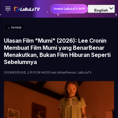
Unduh LaBuLaTV APP
English
← Kembali
Ulasan Film "Mumi" (2026): Lee Cronin
Membuat Film Mumi yang BenarBenar
Menakutkan, Bukan Film Hiburan Seperti
Sebelumnya
2026年5月30日 上午01:08:46
205 kali dilihat
Penulis: LaBuLaTV