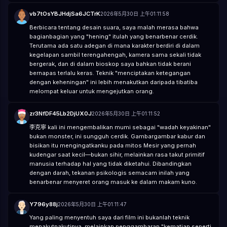
vb7tOsYBJHdjSa6JCTrK
2026年5月30日 上午01:11:58
Berbicara tentang desain suara, saya malah merasa bahwa
bagianbagian yang "hening" itulah yang benarbenar cerdik.
Terutama ada satu adegan di mana karakter berdiri di dalam
kegelapan sambil terengahengah, kamera sama sekali tidak
bergerak, dan di dalam bioskop saya bahkan tidak berani
bernapas terlalu keras. Teknik "menciptakan ketegangan
dengan keheningan" ini lebih menakutkan daripada tibatiba
melompat keluar untuk mengejutkan orang.
zr3NfDF45Lb2DjUX0J
2026年5月30日 上午01:11:52
李克寧 kali ini mengembalikan mumi sebagai "wadah keyakinan"
bukan monster, ini sungguh cerdik. Gambargambar kabur dan
bisikan itu mengingatkanku pada mitos Mesir yang pernah
kudengar saat kecil—bukan sihir, melainkan rasa takut primitif
manusia terhadap hal yang tidak diketahui. Dibandingkan
dengan darah, tekanan psikologis semacam inilah yang
benarbenar menyeret orang masuk ke dalam makam kuno.
Y796y88j
2026年5月30日 上午01:11:47
Yang paling menyentuh saya dari film ini bukanlah teknik
menakutnakutinya, melainkan penggambaran "kematian seperti