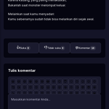
Karena kadang, yang paling menakutkan,
Bukanlah saat monster melompat keluar.
Melainkan saat kamu menyadari:
Kamu sebenarnya sudah tidak bisa melarikan diri sejak awal.
👍
👎
💬
Suka
Tidak suka
Komentar
0
0
10
Tulis komentar
😀
😃
😄
😁
😆
😅
😂
🤣
😊
😇
🙂
🙃
😉
😌
😍
🥰
😘
😗
😙
😚
😋
😛
😝
😜
🤪
🤨
🧐
🤓
😎
🤩
🥳
😏
😒
😞
😔
😟
😕
🙁
😣
😖
😫
😩
🥺
😢
😭
😤
😠
😡
🤬
🤯
😳
🥵
🥶
😱
😨
😰
😥
😓
🤗
🤔
🤭
🤫
🤥
😶
😐
😑
😬
🙄
😯
😦
😧
😮
😲
🥱
😴