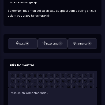
misteri kriminal gelap
SpiderNoir bisa menjadi salah satu adaptasi comic paling artistik 
dalam beberapa tahun terakhir.
👍
👎
💬
Suka
Tidak suka
Komentar
0
0
7
Tulis komentar
😀
😃
😄
😁
😆
😅
😂
🤣
😊
😇
🙂
🙃
😉
😌
😍
🥰
😘
😗
😙
😚
😋
😛
😝
😜
🤪
🤨
🧐
🤓
😎
🤩
🥳
😏
😒
😞
😔
😟
😕
🙁
😣
😖
😫
😩
🥺
😢
😭
😤
😠
😡
🤬
🤯
😳
🥵
🥶
😱
😨
😰
😥
😓
🤗
🤔
🤭
🤫
🤥
😶
😐
😑
😬
🙄
😯
😦
😧
😮
😲
🥱
😴
🤤
😪
😵
🤐
🥴
🤢
🤮
🤧
😷
🤒
🤕
🤑
🤠
😈
👿