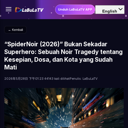
Unduh LaBuLaTV APP
English
← Kembali
“SpiderNoir (2026)” Bukan Sekadar
Superhero: Sebuah Noir Tragedy tentang
Kesepian, Dosa, dan Kota yang Sudah
Mati
2026年5月28日 下午01:23:44
143 kali dilihat
Penulis: LaBuLaTV