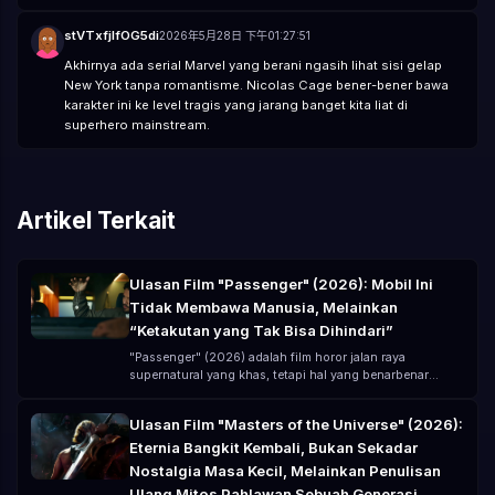
stVTxfjIfOG5di
2026年5月28日 下午01:27:51
Akhirnya ada serial Marvel yang berani ngasih lihat sisi gelap
New York tanpa romantisme. Nicolas Cage bener-bener bawa
karakter ini ke level tragis yang jarang banget kita liat di
superhero mainstream.
Artikel Terkait
Ulasan Film "Passenger" (2026): Mobil Ini
Tidak Membawa Manusia, Melainkan
“Ketakutan yang Tak Bisa Dihindari”
"Passenger" (2026) adalah film horor jalan raya
supernatural yang khas, tetapi hal yang benarbenar
membuat tidak nyaman bukanlah hantunya, melainkan
—— Anda pikir Anda sudah meninggalkan bahaya, tetapi
Ulasan Film "Masters of the Universe" (2026):
sebenarnya Anda hanya “membawa bahaya itu bersama
Eternia Bangkit Kembali, Bukan Sekadar
Anda di dalam mobil”. Disutradarai oleh André Øvredal,
dibintangi oleh Jacob Scipio, Lou Llobell, dan Melissa
Nostalgia Masa Kecil, Melainkan Penulisan
Leo, film ini menggunakan anggaran rendah (sekitar 15
Ulang Mitos Pahlawan Sebuah Generasi