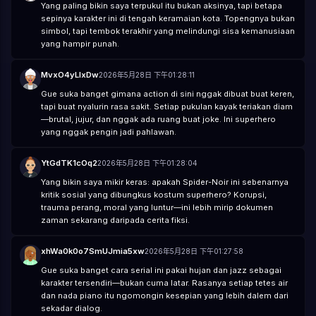
Yang paling bikin saya terpukul itu bukan aksinya, tapi betapa
sepinya karakter ini di tengah keramaian kota. Topengnya bukan
simbol, tapi tembok terakhir yang melindungi sisa kemanusiaan
yang hampir punah.
MvxO4yLIxDw
2026年5月28日 下午01:28:11
Gue suka banget gimana action di sini nggak dibuat buat keren,
tapi buat nyalurin rasa sakit. Setiap pukulan kayak teriakan diam
—brutal, jujur, dan nggak ada ruang buat joke. Ini superhero
yang nggak pengin jadi pahlawan.
YtGdTK1cOq2
2026年5月28日 下午01:28:04
Yang bikin saya mikir keras: apakah Spider-Noir ini sebenarnya
kritik sosial yang dibungkus kostum superhero? Korupsi,
trauma perang, moral yang luntur—ini lebih mirip dokumen
zaman sekarang daripada cerita fiksi.
xhWa0k0o7SmUJmia5xw
2026年5月28日 下午01:27:58
Gue suka banget cara serial ini pakai hujan dan jazz sebagai
karakter tersendiri—bukan cuma latar. Rasanya setiap tetes air
dan nada piano itu ngomongin kesepian yang lebih dalem dari
sekadar dialog.