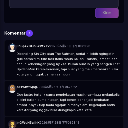
☠️
👽
👹
👺
🤡
💩
👻
💀
👾
🤖
🎃
😺
😸
😹
😻
😼
😽
🙀
😿
😾
Kirim
Komentar
7
EhLq4xGFih5xVfxYZ
2026年5月28日 下午01:28:28
Dibanding Sin City atau The Batman, serial ini lebih ngingetin
gue sama film-film noir Italia tahun 60-an—mistis, lambat, dan
penuh keheningan yang nyiksa. Bukan buat lo yang pengen lihat
Spider-Man keren-kerenan, tapi buat yang mau merasakan luka
kota yang nggak pernah sembuh.
4EzSmfSjag
2026年5月28日 下午01:28:22
Gue justru tertarik sama pendekatan musiknya—jazz melankolis
di sini bukan cuma hiasan, tapi bener-bener jadi jembatan
emosi. Kayak tiap nada ngajak lo menyelami kegelapan batin
karakter yang nggak bisa diungkapin kata-kata.
lnGWuN5aIjhK
2026年5月28日 下午01:28:16