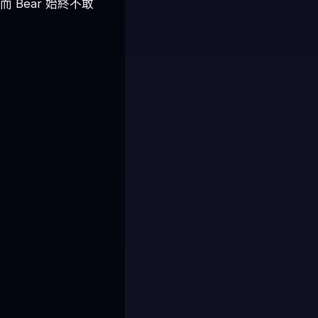
 Bear 始終不敢