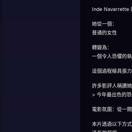
Inde Navarr
她從一個：
普通的女性
轉變為：
一個令人恐懼的執
這個過程極具張力
許多影評人稱讚她
> 今年最出色的
電影氛圍：從一開
本片透過以下方式