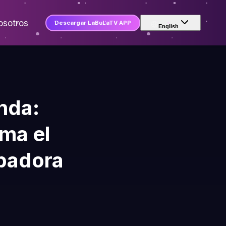
osotros
Descargar LaBuLaTV APP
English
nda:
ma el
rbadora