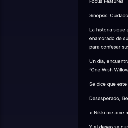
Focus Features
Sinopsis: Cuidad
La historia sigu
enamorado de su 
para confesar sus
Un día, encuentra
“One Wish Willo
Se dice que este
Desesperado, Be
> Nikki me ame m
Y el deseo se cu