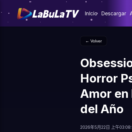
Inicio
Descargar
← Volver
Obsessio
Horror P
Amor en 
del Año
2026年5月22日 上午03:08: