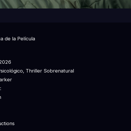
a de la Película
 2026
icológico, Thriller Sobrenatural
Barker
:
n
ctions