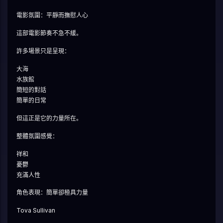
電影氛圍：平靜而撫慰人心
這部電影節奏不急不緩。
許多場景只是呈現：
大海
水族館
簡短的對話
簡單的日常
但這正是它的力量所在。
整體氛圍感覺：
祥和
憂鬱
充滿人性
角色表現：簡單卻極具力量
Tova Sullivan