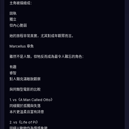
主角被描繪成：
固執
獨立
但內心脆弱
她的旅程非常真實，尤其對成年觀眾而言。
Marcellus 章魚
雖然不是人類，但牠反而成為最令人難忘的角色：
有趣
睿智
對人類充滿敏銳觀察
與同類型電影的比較
1. vs《A Man Called Otto》
同樣關於孤獨與失落
本片更溫柔且富有詩意
2. vs《Life of Pi》
同樣以動物作為情感象徵