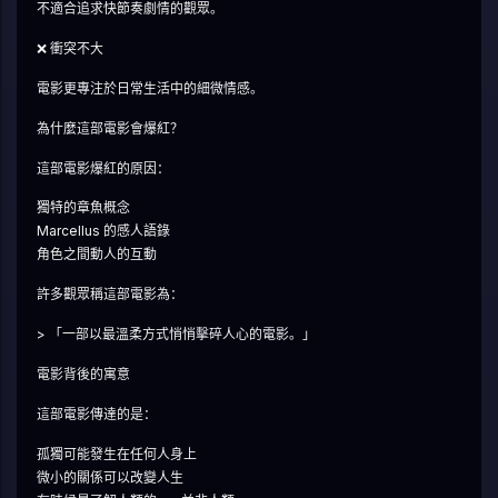
不適合追求快節奏劇情的觀眾。
❌ 衝突不大
電影更專注於日常生活中的細微情感。
為什麼這部電影會爆紅？
這部電影爆紅的原因：
獨特的章魚概念
Marcellus 的感人語錄
角色之間動人的互動
許多觀眾稱這部電影為：
> 「一部以最溫柔方式悄悄擊碎人心的電影。」
電影背後的寓意
這部電影傳達的是：
孤獨可能發生在任何人身上
微小的關係可以改變人生