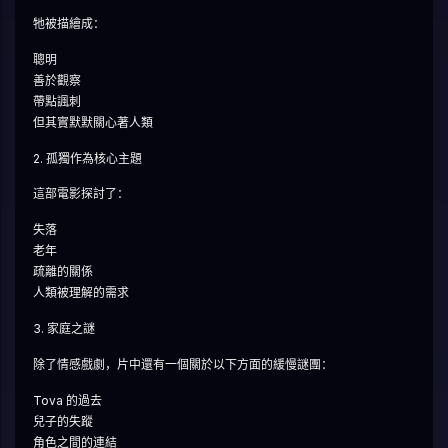
牠被描繪成：
聰明
善於觀察
帶點諷刺
但其實默默關心著人類
2. 孤獨作為核心主題
這部電影探討了：
失落
老年
疏離的關係
人類被理解的需求
3. 家庭之謎
除了情感戲劇，片中還有一個關於以下方面的緩慢謎團：
Tova 的過去
兒子的失蹤
角色之間的連結