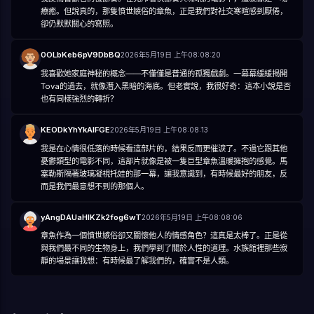
療癒。但說真的，那隻憤世嫉俗的章魚，正是我們對社交寒暄感到厭倦，
卻仍默默關心的寫照。
0OLbKeb6pV9DbBQ
2026年5月19日 上午08:08:20
我喜歡她家庭神秘的概念——不僅僅是普通的孤獨戲劇。一幕幕緩緩揭開
Tova的過去，就像潛入黑暗的海底。但老實說，我很好奇：這本小說是否
也有同樣強烈的轉折？
KEODkYhYkAIFGE
2026年5月19日 上午08:08:13
我是在心情很低落的時候看這部片的，結果反而更催淚了。不過它跟其他
憂鬱類型的電影不同，這部片就像是被一隻巨型章魚溫暖擁抱的感覺。馬
塞勒斯隔著玻璃凝視托娃的那一幕，讓我意識到，有時候最好的朋友，反
而是我們最意想不到的那個人。
yAngDAUaHIKZk2fog6wT
2026年5月19日 上午08:08:06
章魚作為一個憤世嫉俗卻又關懷他人的情感角色？這真是太棒了。正是從
與我們最不同的生物身上，我們學到了關於人性的道理。水族館裡那些寂
靜的場景讓我想：有時候最了解我們的，確實不是人類。