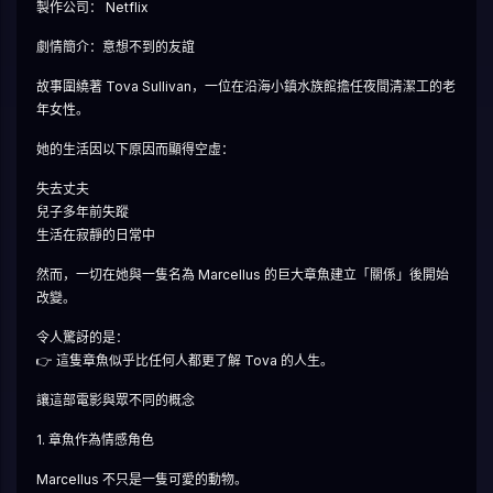
製作公司： Netflix
劇情簡介：意想不到的友誼
故事圍繞著 Tova Sullivan，一位在沿海小鎮水族館擔任夜間清潔工的老
年女性。
她的生活因以下原因而顯得空虛：
失去丈夫
兒子多年前失蹤
生活在寂靜的日常中
然而，一切在她與一隻名為 Marcellus 的巨大章魚建立「關係」後開始
改變。
令人驚訝的是：
👉 這隻章魚似乎比任何人都更了解 Tova 的人生。
讓這部電影與眾不同的概念
1. 章魚作為情感角色
Marcellus 不只是一隻可愛的動物。