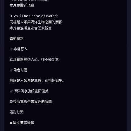
本片更貼近現實
3. vs《The Shape of Water》
同樣是人類與海洋生物之間的關係
本片更溫暖且適合闔家觀賞
電影優點
✅ 非常感人
這部電影觸動人心，卻不顯刻意。
✅ 角色討喜
無論是人類還是章魚，都栩栩如生。
✅ 海洋與水族館畫面優美
為整部電影帶來寧靜的氛圍。
電影缺點
❌ 節奏非常緩慢