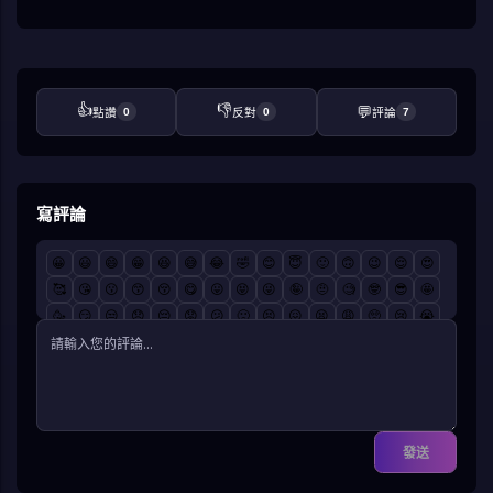
👍
👎
💬
點讚
0
反對
0
評論
7
寫評論
😀
😃
😄
😁
😆
😅
😂
🤣
😊
😇
🙂
🙃
😉
😌
😍
🥰
😘
😗
😙
😚
😋
😛
😝
😜
🤪
🤨
🧐
🤓
😎
🤩
🥳
😏
😒
😞
😔
😟
😕
🙁
😣
😖
😫
😩
🥺
😢
😭
😤
😠
😡
🤬
🤯
😳
🥵
🥶
😱
😨
😰
😥
😓
🤗
🤔
🤭
🤫
🤥
😶
😐
😑
😬
🙄
😯
😦
😧
😮
😲
🥱
😴
🤤
😪
😵
🤐
🥴
🤢
🤮
🤧
😷
🤒
🤕
🤑
🤠
😈
👿
☠️
👽
👹
👺
🤡
💩
👻
💀
👾
🤖
🎃
😺
😸
😹
😻
😼
😽
🙀
😿
😾
發送