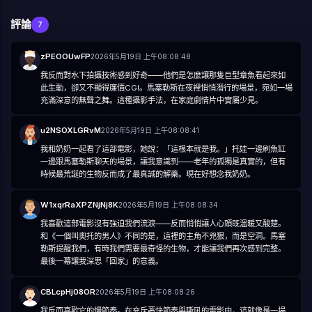
評論
7
zPEOOUwFP
2026年5月19日 上午08:08:48
我反而對水下拍攝技術感到好奇——他們是怎麼讓那隻巨型章魚看起來如
此生動，卻又不顯得廉價CGI。馬塞勒斯在夜裡悄悄潛行的場景，宛如一場
充滿深意的無聲之舞。這種攝影手法，在家庭劇情片中實屬少見。
u2NSOXLGRvM
2026年5月19日 上午08:08:41
我和奶奶一起看了這部電影，她說：「這根本就是我。」托娃一邊刷魚缸
一邊跟馬塞勒斯聊天的場景，讓我意識到——老年的孤獨是真實的，但有
時候最荒誕的生物反而成了最真誠的解藥。現在好想念我奶奶。
W1xqrRaXPZNjNj8K
2026年5月19日 上午08:08:34
我喜歡這部電影沒有強迫我們流淚——反而悄悄讓人心頭既溫暖又酸楚。
和《一個叫奧托的男人》不同的是，這裡的主角不兇狠，而是空洞。馬塞
勒斯提醒我們，有時我們需要最奇怪的生物，才能讓我們再次感到完整。
最後一幕讓我深思「回家」的意義。
CBLcpHj08OR
2026年5月19日 上午08:08:26
我反而喜歡它的慢節奏。在充斥著快節奏與嘶吼的電影中，這就像是一場