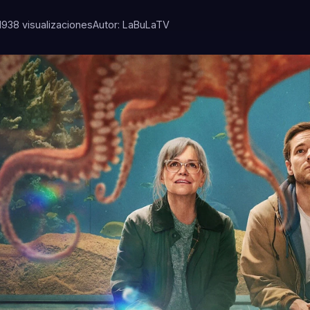
19
38 visualizaciones
Autor: LaBuLaTV