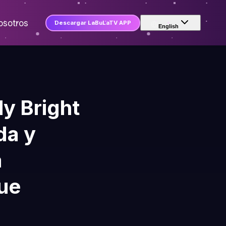
osotros
Descargar LaBuLaTV APP
English
y Bright
da y
a
que