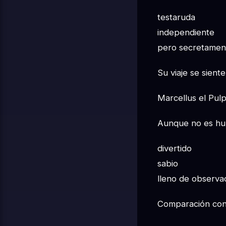
testaruda
independiente
pero secretament
Su viaje se sient
Marcellus el Pul
Aunque no es hu
divertido
sabio
lleno de observa
Comparación con 