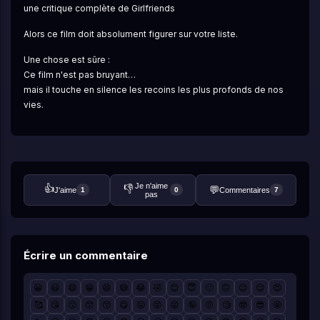
une critique complète de Girlfriends
Alors ce film doit absolument figurer sur votre liste.
Une chose est sûre :
Ce film n'est pas bruyant…
mais il touche en silence les recoins les plus profonds de nos 
vies.
Je n'aime
👍
👎
💬
J'aime
Commentaires
1
0
7
pas
Écrire un commentaire
😀
😃
😄
😁
😆
😅
😂
🤣
😊
😇
🙂
🙃
😉
😌
😍
🥰
😘
😗
😙
😚
😋
😛
😝
😜
🤪
🤨
🧐
🤓
😎
🤩