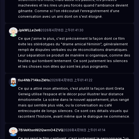
inachevées et les rires un peu forcés quand l'ambiance devient
gênante. Comme si l'on réécoutait l'enregistrement d'une
conversation avec un ami dont on s'est éloigné.
JpkWLLe2e6
2026年4月18日 上午01:41:30
Ce que j'aime le plus, c'est précisément la façon dont ce film
évite les stéréotypes du "drame amical féminin", généralement
rempli de disputes verbales ou de réconciliations dramatiques.
Leur séparation se produit de manière si organique, comme des
feuilles qui tombent lentement. Ce sont justement les silences
et les choses non dites qui sont les plus poignants.
tlui4Nb714ksZkHs
2026年4月18日 上午01:41:22
Ce qui a attiré mon attention, c’est plutôt la façon dont Greta
Gerwig utilise l’espace et le décor pour illustrer leur distance
émotionnelle. La scène dans le nouvel appartement, plus rangé
mais qui semble plus vide, ou la conversation au café
entrecoupée de longs silences. Ce sont ces détails visuels qui
racontent l’histoire, avant même que le dialogue ne commence.
7BVeKtonNl2QwmO4ZVQ
2026年4月18日 上午01:41:14
Ce qui rend le film captivant, c'est justement le personnage "un