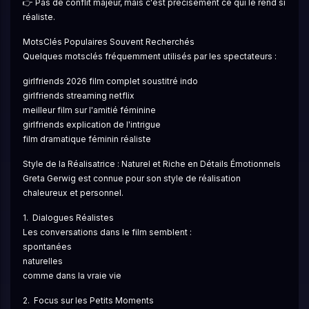
👉 Pas de conflit majeur, mais c'est précisément ce qui le rend si 
réaliste.
MotsClés Populaires Souvent Recherchés
Quelques motsclés fréquemment utilisés par les spectateurs :
girlfriends 2026 film complet soustitré indo
girlfriends streaming netflix
meilleur film sur l'amitié féminine
girlfriends explication de l'intrigue
film dramatique féminin réaliste
Style de la Réalisatrice : Naturel et Riche en Détails Émotionnels
Greta Gerwig est connue pour son style de réalisation 
chaleureux et personnel.
1.  Dialogues Réalistes
Les conversations dans le film semblent :
spontanées
naturelles
comme dans la vraie vie
2.  Focus sur les Petits Moments