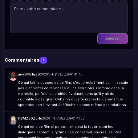
🥳
😏
😒
😞
😔
😟
😕
🙁
😣
😖
😫
😩
🥺
😢
😭
😤
😠
😡
🤬
🤯
😳
🥵
🥶
😱
😨
😰
😥
😓
🤗
🤔
🤭
🤫
🤥
😶
😐
😑
😬
🙄
😯
😦
😧
😮
😲
🥱
😴
🤤
😪
😵
🤐
🥴
🤢
🤮
🤧
😷
🤒
🤕
🤑
🤠
😈
👿
☠️
👽
👹
👺
🤡
💩
👻
💀
👾
🤖
🎃
😺
😸
😹
😻
😼
😽
🙀
😿
😾
Envoyer
Commentaires
7
auv6H51nZB
2026年4月18日 上午01:41:45
Ce qui fait le succès de ce film, c'est précisément qu'il n'essaie
pas d'apporter de réponses ou de solutions. Comme dans la
vie réelle, parfois les amitiés évoluent sans qu'il y ait de
coupable à désigner. Cette fin ouverte respecte justement le
spectateur en l'invitant à réfléchir au sens même des relations.
HSMZs0ZgHu
2026年4月18日 上午01:41:38
Ce qui rend ce film si personnel, c'est la façon dont les
dialogues captent le rythme des conversations réelles. Pas
seulement les mots, mais aussi les pauses, les phrases