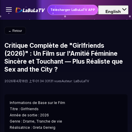
Télécharger LaBuLaTV APP
English
← Retour
Critique Complète de "Girlfriends
(2026)" : Un Film sur l'Amitié Féminine
Sincère et Touchant — Plus Réaliste que
Sex and the City ?
2026年4月18日 上午01:34:33
131 vues
Auteur: LaBuLaTV
Informations de Base sur le Film
Titre : Girlfriends
Année de sortie : 2026
Genre : Drame, Tranche de vie
Réalisatrice : Greta Gerwig