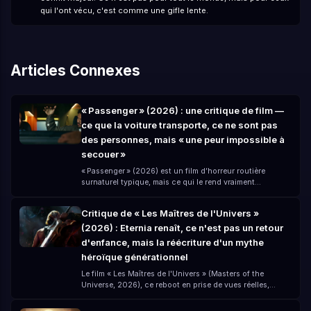
qui l'ont vécu, c'est comme une gifle lente.
Articles Connexes
« Passenger » (2026) : une critique de film —
ce que la voiture transporte, ce ne sont pas
des personnes, mais « une peur impossible à
secouer »
« Passenger » (2026) est un film d’horreur routière
surnaturel typique, mais ce qui le rend vraiment
troublant, ce n’est pas le fantôme luimême, c’est — Vous
pensez avoir quitté le danger, mais en réalité, vous avez
Critique de « Les Maîtres de l'Univers »
simplement « emporté le danger avec vous dans la
(2026) : Eternia renaît, ce n'est pas un retour
voiture ». Réalisé par André Øvredal, avec Jacob Scipio,
Lou Llobell et Melissa Leo, ce film crée une expérience
d'enfance, mais la réécriture d'un mythe
d’horreur très « oppressante » avec un petit budget
héroïque générationnel
(environ 15 millions de dollars).
Le film « Les Maîtres de l'Univers » (Masters of the
Universe, 2026), ce reboot en prise de vues réelles,
arrive avec deux types de pression : D'un côté, la
mémoire d'enfance du classique animé des années 80