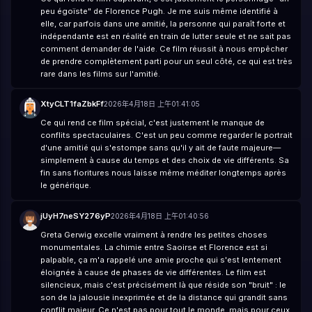
peu égoïste" de Florence Pugh. Je me suis même identifié à
elle, car parfois dans une amitié, la personne qui paraît forte et
indépendante est en réalité en train de lutter seule et ne sait pas
comment demander de l'aide. Ce film réussit à nous empêcher
de prendre complètement parti pour un seul côté, ce qui est très
rare dans les films sur l'amitié.
XtyCLT1faZbkFf
2026年4月18日 上午01:41:05
Ce qui rend ce film spécial, c'est justement le manque de
conflits spectaculaires. C'est un peu comme regarder le portrait
d'une amitié qui s'estompe sans qu'il y ait de faute majeure—
simplement à cause du temps et des choix de vie différents. Sa
fin sans fioritures nous laisse même méditer longtemps après
le générique.
jUyH7neSY276yP
2026年4月18日 上午01:40:56
Greta Gerwig excelle vraiment à rendre les petites choses
monumentales. La chimie entre Saoirse et Florence est si
palpable, ça m'a rappelé une amie proche qui s'est lentement
éloignée à cause de phases de vie différentes. Le film est
silencieux, mais c'est précisément là que réside son "bruit" : le
son de la jalousie inexprimée et de la distance qui grandit sans
conflit majeur. Ce n'est pas pour tout le monde, mais pour ceux