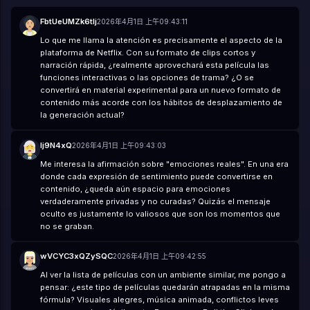
FbtUeUMZk6tlj
2026年4月1日 上午09:43:11
Lo que me llama la atención es precisamente el aspecto de la
plataforma de Netflix. Con su formato de clips cortos y
narración rápida, ¿realmente aprovechará esta película las
funciones interactivas o las opciones de trama? ¿O se
convertirá en material experimental para un nuevo formato de
contenido más acorde con los hábitos de desplazamiento de
la generación actual?
lj9N4xQ
2026年4月1日 上午09:43:03
Me interesa la afirmación sobre "emociones reales". En una era
donde cada expresión de sentimiento puede convertirse en
contenido, ¿queda aún espacio para emociones
verdaderamente privadas y no curadas? Quizás el mensaje
oculto es justamente lo valiosos que son los momentos que
no se graban.
wVCYC3xQZySQC
2026年4月1日 上午09:42:55
Al ver la lista de películas con un ambiente similar, me pongo a
pensar: ¿este tipo de películas quedarán atrapadas en la misma
fórmula? Visuales alegres, música animada, conflictos leves