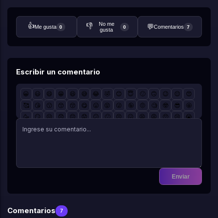
No me
👍
👎
💬
Me gusta
Comentarios
0
0
7
gusta
Escribir un comentario
😀
😃
😄
😁
😆
😅
😂
🤣
😊
😇
🙂
🙃
😉
😌
😍
🥰
😘
😗
😙
😚
😋
😛
😝
😜
🤪
🤨
🧐
🤓
😎
🤩
🥳
😏
😒
😞
😔
😟
😕
🙁
😣
😖
😫
😩
🥺
😢
😭
😤
😠
😡
🤬
🤯
😳
🥵
🥶
😱
😨
😰
😥
😓
🤗
🤔
🤭
🤫
🤥
😶
😐
😑
😬
🙄
😯
😦
😧
😮
😲
🥱
😴
🤤
😪
😵
🤐
🥴
🤢
🤮
🤧
😷
🤒
🤕
🤑
🤠
😈
👿
☠️
👽
👹
👺
🤡
💩
👻
💀
👾
🤖
🎃
😺
😸
😹
😻
😼
😽
🙀
😿
😾
Enviar
Comentarios
7