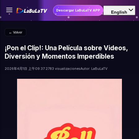
Descargar LaBuLaTV APP
English
← Volver
¡Pon el Clip!: Una Película sobre Videos,
Diversión y Momentos Imperdibles
2026年4月1日 上午09:37:27
83 visualizaciones
Autor: LaBuLaTV