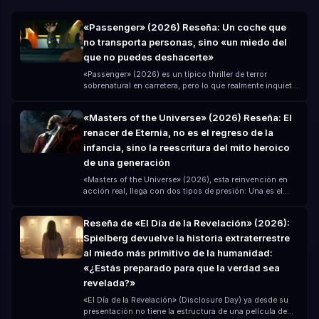
«Passenger» (2026) Reseña: Un coche que
no transporta personas, sino «un miedo del
que no puedes deshacerte»
«Passenger» (2026) es un típico thriller de terror
sobrenatural en carretera, pero lo que realmente inquieta
no es el fantasma en sí, sino que — crees que has dejado
atrás el peligro, pero en realidad solo has «subido el
«Masters of the Universe» (2026) Reseña: El
peligro al coche contigo». Dirigida por André Øvredal y
renacer de Eternia, no es el regreso de la
protagonizada por Jacob Scipio, Lou Llobell y Melissa
Leo, la película crea una experiencia de terror muy
infancia, sino la reescritura del mito heroico
«opresiva» con un presupuesto modesto (unos 15
de una generación
millones de dólares).
«Masters of the Universe» (2026), esta reinvención en
acción real, llega con dos tipos de presión: Una es el
recuerdo de la infancia del clásico dibujo animado de
los 80 La otra es la expectativa de las grandes
Reseña de «El Día de la Revelación» (2026):
producciones modernas por transformar una "propiedad
Spielberg devuelve la historia extraterrestre
intelectual de nivel universal" Para muchos, «Masters of
the Universe» no es una historia nueva, sino un
al miedo más primitivo de la humanidad:
recuerdo: «¡Por el poder de Grayskull!» Pero la versión de
«¿Estás preparado para que la verdad sea
2026 ya no es solo nostalgia, sino una reconstrucción
revelada?»
mítica completamente actualizada.
«El Día de la Revelación» (Disclosure Day) ya desde su
presentación no tiene la estructura de una película de