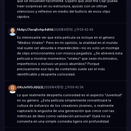
que se resuelven fácilmente. Espero que ¡Roll the Clip! pueda
traer sorpresas en su estructura, quizás con un clímax
silencioso y reflexivo en medio del bullicio de esos clips
rápidos.
FAAyiJ7avq5vhp4dHA
2026年4月1日 上午09:42:46
Es interesante ver que esta película se incluye en el género
"Medios Virales". Pero en mi opinión, la viralidad en el mundo
real suele ser absurda e impredecible—no es solo un montaje
de clips emocionantes con música pegadiza. ¿Se atreverá esta
película a mostrar momentos "virales" que sean incómodos,
imperfectos o incluso un poco aburridos? Porque
precisamente ese tipo de contenido suele ser el más
identificable y despierta curiosidad.
GKrJvIVGJQQ2L
2026年4月1日 上午09:42:36
Lo que realmente despierta curiosidad es el aspecto "Juventud"
en su género. ¿Esta película simplemente romantizará la
cultura de esfuerzo de los creadores jóvenes, o realmente
capturará la angustia de una generación que crece con las
métricas de likes como validación personal? Ojalá no se
convierta en una simple comedia ligera sin profundidad.