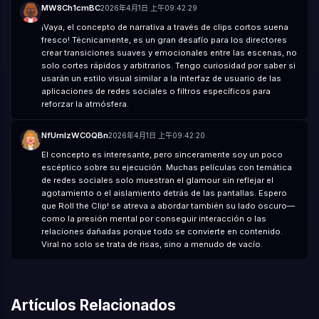
MW8Ch1cmBC
2026年4月1日 上午09:42:29
¡Vaya, el concepto de narrativa a través de clips cortos suena
fresco! Técnicamente, es un gran desafío para los directores
crear transiciones suaves y emocionales entre las escenas, no
solo cortes rápidos y arbitrarios. Tengo curiosidad por saber si
usarán un estilo visual similar a la interfaz de usuario de las
aplicaciones de redes sociales o filtros específicos para
reforzar la atmósfera.
NfUrnIzWC0QBn
2026年4月1日 上午09:42:20
El concepto es interesante, pero sinceramente soy un poco
escéptico sobre su ejecución. Muchas películas con temática
de redes sociales solo muestran el glamour sin reflejar el
agotamiento o el aislamiento detrás de las pantallas. Espero
que Roll the Clip! se atreva a abordar también su lado oscuro—
como la presión mental por conseguir interacción o las
relaciones dañadas porque todo se convierte en contenido.
Viral no solo se trata de risas, sino a menudo de vacío.
Artículos Relacionados